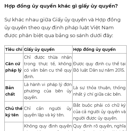
Hợp đồng ủy quyền khác gì giấy ủy quyền?
Sự khác nhau giữa Giấy ủy quyền và Hợp đồng
ủy quyền theo quy định pháp luật Việt Nam
được phân biệt qua bảng so sánh dưới đây:
Tiêu chí
Giấy ủy quyền
Hợp đồng ủy quyền
Chỉ được thừa nhận
Căn cứ
trong thực tế, không
Được quy định cụ thể tại
pháp lý
có văn bản cụ thể quy
Bộ luật Dân sự năm 2015.
định.
Là hành vi pháp lý đơn
Bản
Là sự thỏa thuận, thống
phương của bên ủy
chất
nhất ý chí giữa các bên.
quyền.
Bắt buộc phải có chữ ký
Chủ thể
Chỉ cần người ủy
của cả người ủy quyền và
ký tên
quyền lập và ký tên.
người được ủy quyền.
Không quy định quyền
Quy định rõ quyền, nghĩa