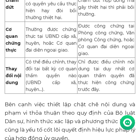
chấm
chấm dứt hợp đồng mà
có quyền yêu cầu thực
dứt
gây thiệt hại thì phải bồi
hiện hay đòi bồi
thường.
thường thiệt hại.
Được công chứng tại
Cơ
Thường được chứng
Phòng công chứng, Văn
quan
thực tại UBND cấp xã,
phòng Công chứng, hoặc
chứng
huyện, hoặc Cơ quan
Cơ quan đại diện ngoại
thực
đại diện ngoại giao.
giao.
Có thể điều chỉnh, thay
Chỉ được điều chỉnh nội
Thay
đổi tại bất kỳ cơ quan
dung tại duy nhất cơ
đổi nội
thẩm quyền nào
quan thẩm quyền đã
dung
(UBND cấp xã,
thực hiện công chứng
huyện…).
trước đây.
Bên cạnh việc thiết lập chặt chẽ nội dung và
phạm vi thỏa thuận theo quy định của Bộ luật
Dân sự, hình thức xác lập và phương thức ký kết
cũng là yếu tố cốt lõi quyết định hiệu lực pháp lý
của hợp đồng ủy quyền.