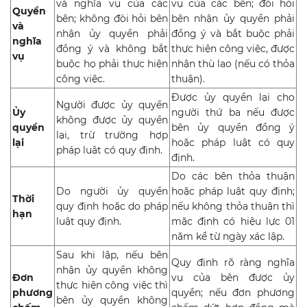
và nghĩa vụ của các
vụ của các bên; đòi hỏi
Quyền
bên; không đòi hỏi bên
bên nhận ủy quyền phải
và
nhận ủy quyền phải
đồng ý và bắt buộc phải
nghĩa
đồng ý và không bắt
thực hiện công việc, được
vụ
buộc họ phải thực hiện
nhận thù lao (nếu có thỏa
công việc.
thuận).
Được ủy quyền lại cho
Người được ủy quyền
Ủy
người thứ ba nếu được
không được ủy quyền
quyền
bên ủy quyền đồng ý
lại, trừ trường hợp
lại
hoặc pháp luật có quy
pháp luật có quy định.
định.
Do các bên thỏa thuận
Do người ủy quyền
hoặc pháp luật quy định;
Thời
quy định hoặc do pháp
nếu không thỏa thuận thì
hạn
luật quy định.
mặc định có hiệu lực 01
năm kể từ ngày xác lập.
Sau khi lập, nếu bên
Quy định rõ ràng nghĩa
nhận ủy quyền không
Đơn
vụ của bên được ủy
thực hiện công việc thì
phương
quyền; nếu đơn phương
bên ủy quyền không