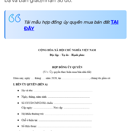
bạ và bàn giao/nhận Sổ đỏ.
TẠI
Tải mẫu hợp đồng ủy quyền mua bán đất
ĐÂY