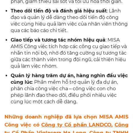
phận, giảm thiểu sai sót và tối ưu hóa thời gian.
Theo dõi tiến độ và đánh giá hiệu suất
: Lãnh
đạo và quản lý dễ dàng theo dõi tiến độ công
việc cùng hiệu quả làm việc của nhân viên thông
qua các báo cáo chi tiết.
Giao tiếp và tương tác nhóm hiệu quả
: MISA
AMIS Công việc tích hợp các công cụ giao tiếp và
nhắn tin nội bộ, nhờ đó tăng cường sự tương tác
giữa các thành viên trong đội ngũ, cải thiện hiệu
quả làm việc nhóm.
Quản lý hàng trăm dự án, hàng nghìn đầu việc
cùng lúc
: Phần mềm hỗ trợ quản lý đa dự án,
phân chia công việc cha – công việc con cho
phép lãnh đạo theo dõi, điều phối nhiều việc
cùng lúc một cách dễ dàng.
Những doanh nghiệp đã lựa chọn MISA AMIS
Công việc có
Công ty Cổ phần LANDCO
,
Công
ty Cổ Phần Viglacera Hạ Long
,
Công ty TNHH