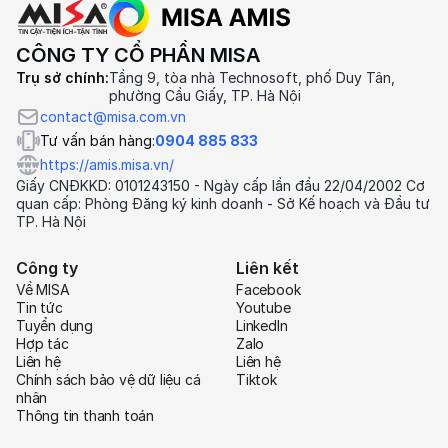
CÔNG TY CỔ PHẦN MISA
Trụ sở chính:
Tầng 9, tòa nhà Technosoft, phố Duy Tân,
phường Cầu Giấy, TP. Hà Nội
contact@misa.com.vn
Tư vấn bán hàng:
0904 885 833
https://amis.misa.vn/
Giấy CNĐKKD: 0101243150 - Ngày cấp lần đầu 22/04/2002 Cơ
quan cấp: Phòng Đăng ký kinh doanh - Sở Kế hoạch và Đầu tư
TP. Hà Nội
Công ty
Liên kết
Về MISA
Facebook
Tin tức
Youtube
Tuyển dụng
LinkedIn
Hợp tác
Zalo
Liên hệ
Liên hệ
Chính sách bảo vệ dữ liệu cá
Tiktok
nhân
Thông tin thanh toán