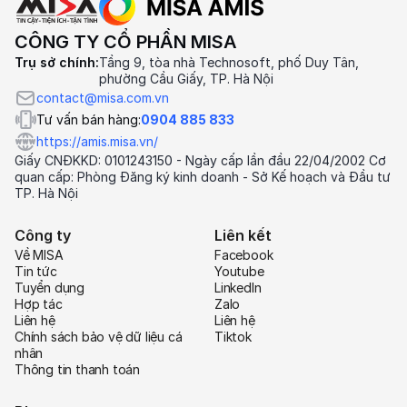
CÔNG TY CỔ PHẦN MISA
Trụ sở chính:
Tầng 9, tòa nhà Technosoft, phố Duy Tân,
phường Cầu Giấy, TP. Hà Nội
contact@misa.com.vn
Tư vấn bán hàng:
0904 885 833
https://amis.misa.vn/
Giấy CNĐKKD: 0101243150 - Ngày cấp lần đầu 22/04/2002 Cơ
quan cấp: Phòng Đăng ký kinh doanh - Sở Kế hoạch và Đầu tư
TP. Hà Nội
Công ty
Liên kết
Về MISA
Facebook
Tin tức
Youtube
Tuyển dụng
LinkedIn
Hợp tác
Zalo
Liên hệ
Liên hệ
Chính sách bảo vệ dữ liệu cá
Tiktok
nhân
Thông tin thanh toán