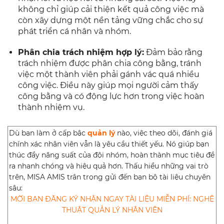
không chỉ giúp cải thiện kết quả công việc mà
còn xây dựng một nền tảng vững chắc cho sự
phát triển cá nhân và nhóm.
Phân chia trách nhiệm hợp lý:
Đảm bảo rằng
trách nhiệm được phân chia công bằng, tránh
việc một thành viên phải gánh vác quá nhiều
công việc. Điều này giúp mọi người cảm thấy
công bằng và có động lực hơn trong việc hoàn
thành nhiệm vụ.
Dù bạn làm ở cấp bậc
quản lý
nào, việc theo dõi, đánh giá
chính xác nhân viên vẫn là yêu cầu thiết yếu. Nó giúp bạn
thúc đẩy năng suất của đội nhóm, hoàn thành mục tiêu đề
ra nhanh chóng và hiệu quả hơn. Thấu hiểu những vai trò
trên, MISA AMIS trân trọng gửi đến bạn bộ tài liệu chuyên
sâu:
MỜI BẠN ĐĂNG KÝ NHẬN NGAY TÀI LIỆU MIỄN PHÍ: NGHỆ
THUẬT QUẢN LÝ NHÂN VIÊN