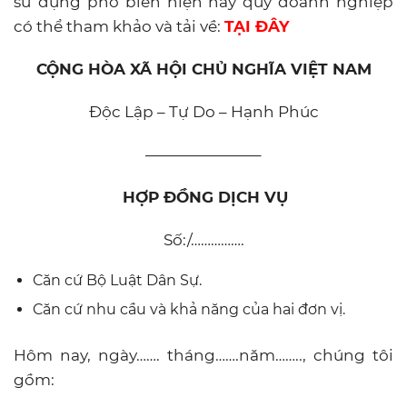
sử dụng phổ biến hiện nay quý doanh nghiệp
có thể tham khảo và tải về:
TẠI ĐÂY
CỘNG HÒA XÃ HỘI CHỦ NGHĨA VIỆT NAM
Độc Lập – Tự Do – Hạnh Phúc
———————–
HỢP ĐỒNG DỊCH VỤ
Số:/…………….
Căn cứ Bộ Luật Dân Sự.
Căn cứ nhu cầu và khả năng của hai đơn vị.
Hôm nay, ngày……. tháng…….năm…….., chúng tôi
gồm: