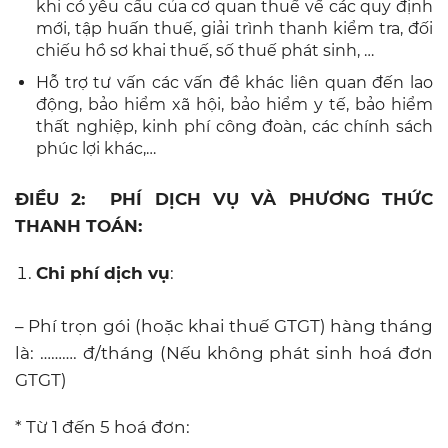
khi có yêu cầu của cơ quan thuế về các quy định
mới, tập huấn thuế, giải trình thanh kiểm tra, đối
chiếu hồ sơ khai thuế, số thuế phát sinh, …
Hỗ trợ tư vấn các vấn đề khác liên quan đến lao
động, bảo hiểm xã hội, bảo hiểm y tế, bảo hiểm
thất nghiệp, kinh phí công đoàn, các chính sách
phúc lợi khác,…
ĐIỀU 2:
PHÍ DỊCH VỤ VÀ PHƯƠNG THỨC
THANH TOÁN:
Chi phí dịch vụ
:
– Phí trọn gói (hoặc khai thuế GTGT) hàng tháng
là: ………. đ/tháng (Nếu không phát sinh hoá đơn
GTGT)
* Từ 1 đến 5 hoá đơn: