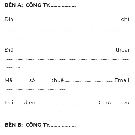
BÊN A:
CÔNG TY……………….
Địa chỉ:
……………………………………………………………………………………………………
………………..
Điện thoại:
……………………………………………………………………………………………………
…………..
Mã số thuế:………………………………………Email:
…………………………………………………
Đại diện …………………………………………Chức vụ:
……………………………………………..
BÊN B:
CÔNG TY……………….