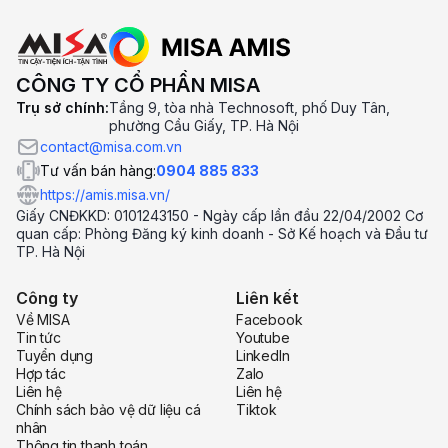
CÔNG TY CỔ PHẦN MISA
Trụ sở chính:
Tầng 9, tòa nhà Technosoft, phố Duy Tân,
phường Cầu Giấy, TP. Hà Nội
contact@misa.com.vn
Tư vấn bán hàng:
0904 885 833
https://amis.misa.vn/
Giấy CNĐKKD: 0101243150 - Ngày cấp lần đầu 22/04/2002 Cơ
quan cấp: Phòng Đăng ký kinh doanh - Sở Kế hoạch và Đầu tư
TP. Hà Nội
Công ty
Liên kết
Về MISA
Facebook
Tin tức
Youtube
Tuyển dụng
LinkedIn
Hợp tác
Zalo
Liên hệ
Liên hệ
Chính sách bảo vệ dữ liệu cá
Tiktok
nhân
Thông tin thanh toán