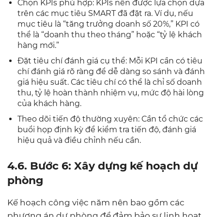
Chọn KPIs phù hợp: KPIs nên được lựa chọn dựa
trên các mục tiêu SMART đã đặt ra. Ví dụ, nếu
mục tiêu là “tăng trưởng doanh số 20%,” KPI có
thể là “doanh thu theo tháng” hoặc “tỷ lệ khách
hàng mới.”
Đặt tiêu chí đánh giá cụ thể: Mỗi KPI cần có tiêu
chí đánh giá rõ ràng để dễ dàng so sánh và đánh
giá hiệu suất. Các tiêu chí có thể là chỉ số doanh
thu, tỷ lệ hoàn thành nhiệm vụ, mức độ hài lòng
của khách hàng.
Theo dõi tiến độ thường xuyên: Cần tổ chức các
buổi họp định kỳ để kiểm tra tiến độ, đánh giá
hiệu quả và điều chỉnh nếu cần.
4.6. Bước 6: Xây dựng kế hoạch dự
phòng
Kế hoạch công việc năm nên bao gồm các
phương án dự phòng để đảm bảo sự linh hoạt