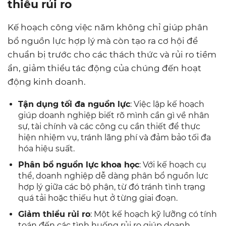
thiểu rủi ro
Kế hoạch công việc năm không chỉ giúp phân
bổ nguồn lực hợp lý mà còn tạo ra cơ hội để
chuẩn bị trước cho các thách thức và rủi ro tiềm
ẩn, giảm thiểu tác động của chúng đến hoạt
động kinh doanh.
Tận dụng tối đa nguồn lực
: Việc lập kế hoạch
giúp doanh nghiệp biết rõ mình cần gì về nhân
sự, tài chính và các công cụ cần thiết để thực
hiện nhiệm vụ, tránh lãng phí và đảm bảo tối đa
hóa hiệu suất.
Phân bổ nguồn lực khoa học
: Với kế hoạch cụ
thể, doanh nghiệp dễ dàng phân bổ nguồn lực
hợp lý giữa các bộ phận, từ đó tránh tình trạng
quá tải hoặc thiếu hụt ở từng giai đoạn.
Giảm thiểu rủi ro
: Một kế hoạch kỹ lưỡng có tính
toán đến các tình huống rủi ro giúp doanh