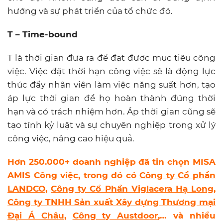
hướng và sự phát triển của tổ chức đó.
T – Time-bound
T là thời gian đưa ra để đạt được mục tiêu công
việc. Việc đặt thời hạn công việc sẽ là động lực
thúc đẩy nhân viên làm việc năng suất hơn, tạo
áp lực thời gian để họ hoàn thành đúng thời
hạn và có trách nhiệm hơn. Áp thời gian cũng sẽ
tạo tính kỷ luật và sự chuyên nghiệp trong xử lý
công việc, nâng cao hiệu quả.
Hơn 250.000+ doanh nghiệp đã tin chọn MISA
AMIS Công việc, trong đó có
Công ty Cổ phần
LANDCO
,
Công ty Cổ Phần Viglacera Hạ Long
,
Công ty TNHH Sản xuất Xây dựng Thương mại
Đại Á Châu
,
Công ty Austdoor
,…
và nhiều