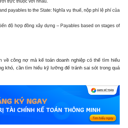
ưới trực thuộc với nhau.
d payables to the State: Nghĩa vụ thuế, nộp phí lệ phí của
 tiến độ hợp đồng xây dựng – Payables based on stages of
h về công nợ mà kế toán doanh nghiệp có thể tìm hiểu
 khó, cần tìm hiểu kỹ lưỡng để tránh sai sót trong quá