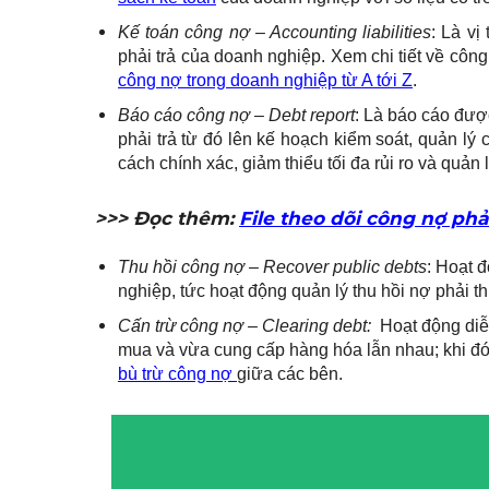
Kế toán công nợ – Accounting liabilities
: Là vị
phải trả của doanh nghiệp. Xem chi tiết về công
công nợ trong doanh nghiệp từ A tới Z
.
Báo cáo công nợ – Debt report
: Là báo cáo đượ
phải trả từ đó lên kế hoạch kiểm soát, quản lý
cách chính xác, giảm thiểu tối đa rủi ro và quản
>>> Đọc thêm:
File theo dõi công nợ phải
Thu hồi công nợ – Recover public debts
: Hoạt 
nghiệp, tức hoạt động quản lý thu hồi nợ phải th
Cấn trừ công nợ – Clearing debt:
Hoạt động diễn
mua và vừa cung cấp hàng hóa lẫn nhau; khi đó
bù trừ công nợ
giữa các bên.