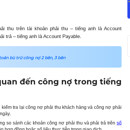
i thu trên tài khoản phải thu – tiếng anh là Account
ải trả – tiếng anh là Account Payable.
toán bù trừ công nợ 2 bên, 3 bên
 quan đến công nợ trong tiếng
 kiểm tra lại công nợ phải thu khách hàng và công nợ phải
 ngày.
ộng so sánh các khoản công nợ phải thu và phải trả trên
sổ
ên hợp đồng hoặc số liệu thực tiễn trong giao dịch.