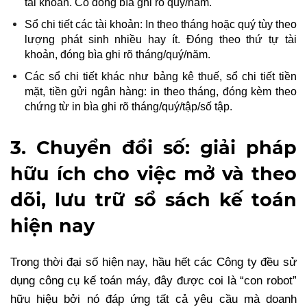
tài khoản. Có đóng bìa ghi rõ quý/năm.
Sổ chi tiết các tài khoản: In theo tháng hoặc quý tùy theo
lượng phát sinh nhiều hay ít. Đóng theo thứ tự tài
khoản, đóng bìa ghi rõ tháng/quý/năm.
Các sổ chi tiết khác như bảng kê thuế, sổ chi tiết tiền
mặt, tiền gửi ngân hàng: in theo tháng, đóng kèm theo
chứng từ in bìa ghi rõ tháng/quý/tập/số tập.
3. Chuyển đổi số: giải pháp
hữu ích cho việc mở và theo
dõi, lưu trữ sổ sách kế toán
hiện nay
Trong thời đại số hiện nay, hầu hết các Công ty đều sử
dụng công cụ kế toán máy, đây được coi là “con robot”
hữu hiệu bởi nó đáp ứng tất cả yêu cầu mà doanh