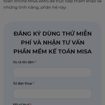
toán online MISA AMIS để trực tiếp tham khảo về
những tính năng, phân hệ này:
ĐĂNG KÝ DÙNG THỬ MIỄN
PHÍ VÀ NHẬN TƯ VẤN
PHẦN MỀM KẾ TOÁN MISA
Họ và tên đệm
*
Số điện thoại
*
Mã số thuế
*