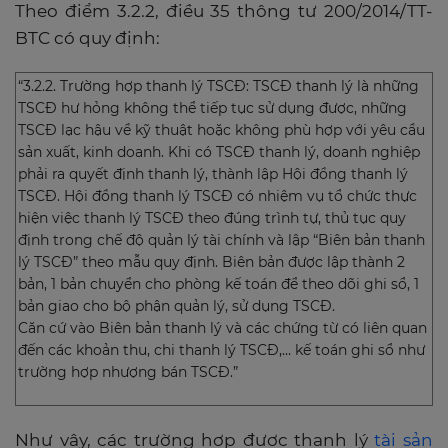
Theo điểm 3.2.2, điều 35 thông tư 200/2014/TT-
BTC có quy định:
“3.2.2. Trường hợp thanh lý TSCĐ: TSCĐ thanh lý là những
TSCĐ hư hỏng không thể tiếp tục sử dụng được, những
TSCĐ lạc hậu về kỹ thuật hoặc không phù hợp với yêu cầu
sản xuất, kinh doanh. Khi có TSCĐ thanh lý, doanh nghiệp
phải ra quyết định thanh lý, thành lập Hội đồng thanh lý
TSCĐ. Hội đồng thanh lý TSCĐ có nhiệm vụ tổ chức thực
hiện việc thanh lý TSCĐ theo đúng trình tự, thủ tục quy
định trong chế độ quản lý tài chính và lập “Biên bản thanh
lý TSCĐ” theo mẫu quy định. Biên bản được lập thành 2
bản, 1 bản chuyển cho phòng kế toán để theo dõi ghi sổ, 1
bản giao cho bộ phận quản lý, sử dụng TSCĐ.
Căn cứ vào Biên bản thanh lý và các chứng từ có liên quan
đến các khoản thu, chi thanh lý TSCĐ,… kế toán ghi sổ như
trường hợp nhượng bán TSCĐ.”
Như vậy, các trường hợp được thanh lý
tài sản