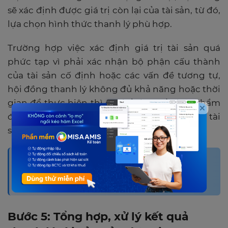
sẽ xác định được giá trị còn lại của tài sản, từ đó,
lựa chọn hình thức thanh lý phù hợp.
Trường hợp việc xác định giá trị tài sản quá
phức tạp vì phải xác nhận bộ phận cấu thành
của tài sản cố định hoặc các vấn đề tương tự,
hội đồng thanh lý không đủ khả năng hoặc thời
gian để thực hiện thì có thể thuê tổ chức thẩm
định giá tài sản thực hiện việc thẩm định giá tài
sản.
Xem thêm:
Hạch toán sửa chữa tài sản cố
định
đầy đủ, chi tiết
Bước 5: Tổng hợp, xử lý kết quả