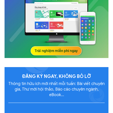
ĐĂNG KÝ NGAY, KHÔNG
BỎ LỠ
Thông tin hữu ích mới nhất mỗi tuần: Bài viết chuyên
gia, Thư mời hội thảo, Báo cáo chuyên ngành,
eBook...