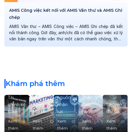
AMIS Công việc kết nối với AMIS Văn thư và AMIS Ghi
chép
AMIS Văn thư – AMIS Công việc – AMIS Ghi chép đã kết
nối thành công. Giờ đây, anh/chị đã có thể giao việc xử lý
văn bản ngay trên văn thư một cách nhanh chóng, theo
dõi tiến độ thực hiện công việc tiện lợi. Nhân viên văn thư
cũng có thể dễ dàng […]
Khám phá thêm
Quản trị
Tài
nguồn
Quản lý
chính kế
Sales -
nhân
điều
Chuyển
toán
Marketing
lực
hành
đổi số
Xem
Xem
Xem
Xem
Xem
thêm
thêm
thêm
thêm
thêm