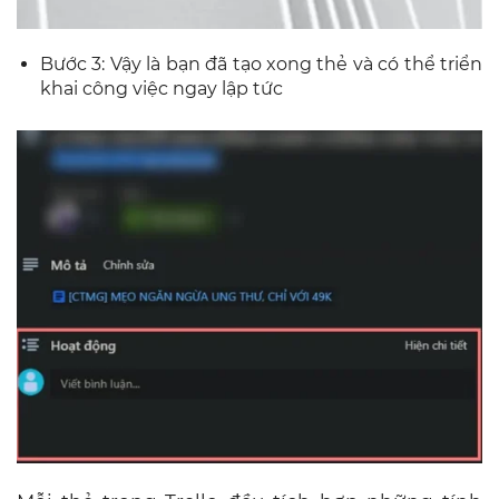
Bước 3: Vậy là bạn đã tạo xong thẻ và có thể triển
khai công việc ngay lập tức