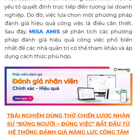
yếu tố quyết định trực tiếp đến tương lai doanh
nghiệp. Do đó, việc lựa chọn một phương pháp
đánh giá hiệu quả công việc là điều cần thiết.
Sau đây,
MISA AMIS
sẽ phân tích các phương
pháp đánh giá hiệu quả công việc phổ biến
nhất để các nhà quản trị có thể tham khảo và áp
dụng cách thức phù hợp.
TRẢI NGHIỆM DÙNG THỬ CHIẾN LƯỢC NHÂN
SỰ “ĐÚNG NGƯỜI – ĐÚNG VIỆC” BẮT ĐẦU TỪ
HỆ THỐNG ĐÁNH GIÁ NĂNG LỰC CÔNG TÂM