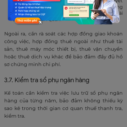
bị hợp đồng lao động, phụ lục hợp đồng, quyết
định bổ nhiệm, điều chuyển công tác, tăng
lương, hồ sơ chấm công, bảng lương và các tài
liệu nhân sự liên quan.
Ngoài ra, cần rà soát các hợp đồng giao khoán
công việc, hợp đồng thuê ngoài như thuê tài
sản, thuê máy móc thiết bị, thuê vận chuyển
hoặc thuê dịch vụ khác để bảo đảm đầy đủ hồ
sơ chứng minh chi phí.
3.7. Kiểm tra sổ phụ ngân hàng
Kế toán cần kiểm tra việc lưu trữ sổ phụ ngân
hàng của từng năm, bảo đảm không thiếu kỳ
sao kê trong thời gian cơ quan thuế thanh tra,
kiểm tra.