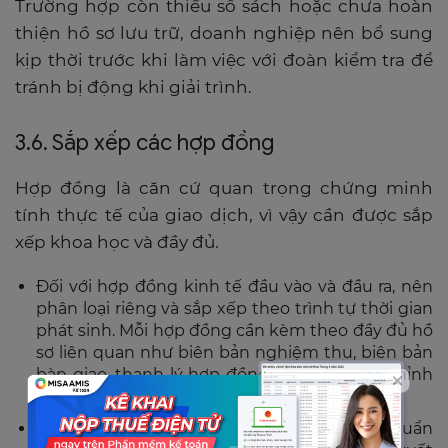
Trường hợp còn thiếu sổ sách hoặc chưa hoàn
thiện hồ sơ lưu trữ, doanh nghiệp nên bổ sung
kịp thời trước khi làm việc với đoàn kiểm tra để
tránh bị động khi giải trình.
3.6. Sắp xếp các hợp đồng
Hợp đồng là căn cứ quan trọng chứng minh
tính thực tế của giao dịch, vì vậy cần được sắp
xếp khoa học và đầy đủ.
Đối với hợp đồng kinh tế đầu vào và đầu ra, nên
phân loại riêng và sắp xếp theo trình tự thời gian
phát sinh. Mỗi hợp đồng cần kèm theo đầy đủ hồ
sơ liên quan như biên bản nghiệm thu, biên bản
bàn giao, thanh lý hợp đồng, phụ lục điều chỉnh
và chứng từ thanh toán.
Đối với hồ sơ lao động, doanh nghiệp cần chuẩn