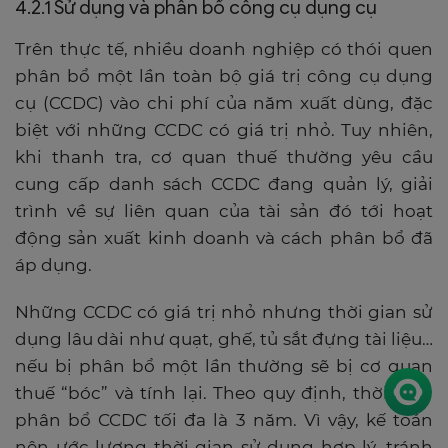
4.2.1 Sử dụng và phân bổ công cụ dụng cụ
Trên thực tế, nhiều doanh nghiệp có thói quen
phân bổ một lần toàn bộ giá trị công cụ dụng
cụ (CCDC) vào chi phí của năm xuất dùng, đặc
biệt với những CCDC có giá trị nhỏ. Tuy nhiên,
khi thanh tra, cơ quan thuế thường yêu cầu
cung cấp danh sách CCDC đang quản lý, giải
trình về sự liên quan của tài sản đó tới hoạt
động sản xuất kinh doanh và cách phân bổ đã
áp dụng.
Những CCDC có giá trị nhỏ nhưng thời gian sử
dụng lâu dài như quạt, ghế, tủ sắt đựng tài liệu…
nếu bị phân bổ một lần thường sẽ bị cơ quan
thuế “bóc” và tính lại. Theo quy định, thời gian
phân bổ CCDC tối đa là 3 năm. Vì vậy, kế toán
nên ước lượng thời gian sử dụng hợp lý, tránh