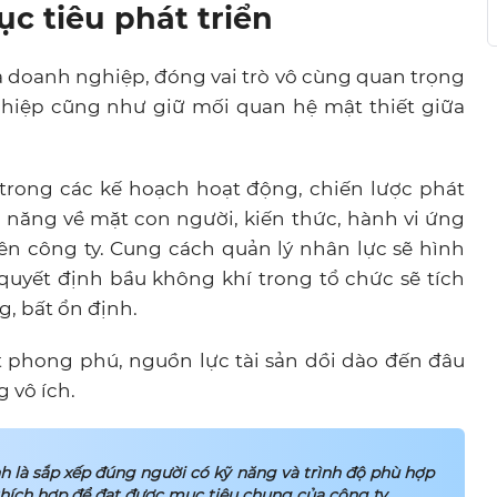
c tiêu phát triển
ủa doanh nghiệp, đóng vai trò vô cùng quan trọng
nghiệp cũng như giữ mối quan hệ mật thiết giữa
 trong các kế hoạch hoạt động, chiến lược phát
ả năng về mặt con người, kiến thức, hành vi ứng
ên công ty. Cung cách quản lý nhân lực sẽ hình
quyết định bầu không khí trong tổ chức sẽ tích
g, bất ổn định.
 phong phú, nguồn lực tài sản dồi dào đến đâu
 vô ích.
h là sắp xếp đúng người có kỹ năng và trình độ phù hợp
hích hợp để đạt được mục tiêu chung của công ty.