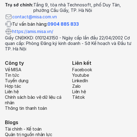
Trụ sở chính:
Tầng 9, tòa nhà Technosoft, phố Duy Tân,
phường Cầu Giấy, TP. Hà Nội
contact@misa.com.vn
Tư vấn bán hàng:
0904 885 833
https://amis.misa.vn/
Giấy CNĐKKD: 0101243150 - Ngày cấp lần đầu 22/04/2002 Cơ
quan cấp: Phòng Đăng ký kinh doanh - Sở Kế hoạch và Đầu tư
TP. Hà Nội
Công ty
Liên kết
Về MISA
Facebook
Tin tức
Youtube
Tuyển dụng
LinkedIn
Hợp tác
Zalo
Liên hệ
Liên hệ
Chính sách bảo vệ dữ liệu cá
Tiktok
nhân
Thông tin thanh toán
Blogs
Tài chính - Kế toán
Quản trị nguồn nhân lực