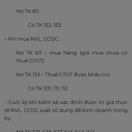
Nợ TK 611
Có TK 152, 153
– Khi mua NVL, CCDC:
Nợ TK 611 – mua hàng (giá mua chưa có
thuế GTGT)
Nợ TK 133 – Thuế GTGT được khấu trừ
Có TK 331, 111, 112
– Cuối kỳ khi kiểm kê xác định được trị giá thực
tế NVL, CCDC xuất sử dụng để kinh doanh trong
kỳ: