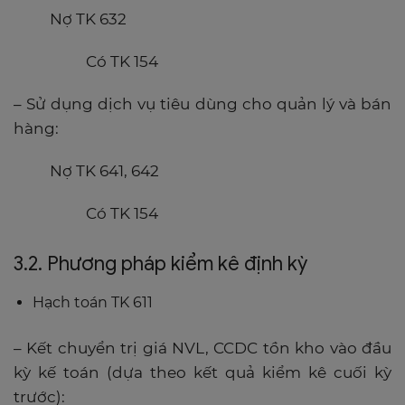
Nợ TK 632
Có TK 154​
– Sử dụng dịch vụ tiêu dùng cho quản lý và bán
hàng:
Nợ TK 641, 642
Có TK 154
3.2. Phương pháp kiểm kê định kỳ
Hạch toán TK 611
– Kết chuyển trị giá NVL, CCDC tồn kho vào đầu
kỳ kế toán (dựa theo kết quả kiểm kê cuối kỳ
trước):