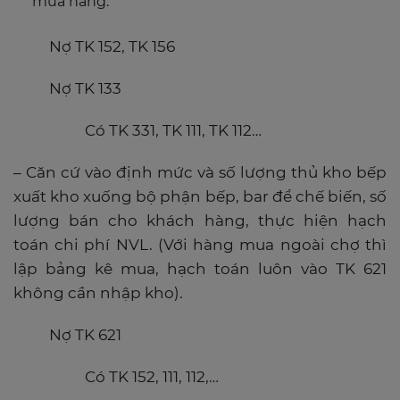
mua hàng:
Nợ TK 152, TK 156
Nợ TK 133
Có TK 331, TK 111, TK 112…
– Căn cứ vào định mức và số lượng thủ kho bếp
xuất kho xuống bộ phận bếp, bar để chế biến, số
lượng bán cho khách hàng, thực hiện hạch
toán chi phí NVL. (Với hàng mua ngoài chợ thì
lập bảng kê mua, hạch toán luôn vào TK 621
không cần nhập kho).
Nợ TK 621
Có TK 152, 111, 112,…