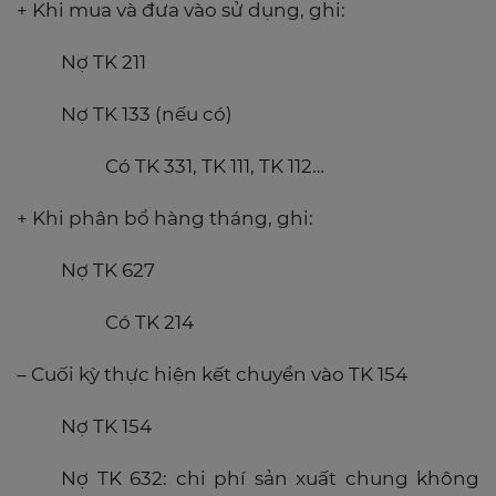
+ Khi mua và đưa vào sử dụng, ghi:
Nợ TK 211
Nợ TK 133 (nếu có)
Có TK 331, TK 111, TK 112…
+ Khi phân bổ hàng tháng, ghi:
Nợ TK 627
Có TK 214
– Cuối kỳ thực hiện kết chuyển vào TK 154
Nợ TK 154
Nợ TK 632: chi phí sản xuất chung không