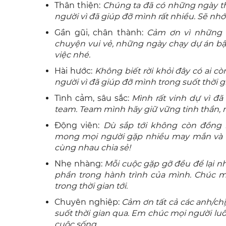
Thân thiện:
Chúng ta đã có những ngày th
người vì đã giúp đỡ mình rất nhiều. Sẽ nh
Gần gũi, chân thành:
Cảm ơn vì những 
chuyện vui vẻ, những ngày chạy dự án b
việc nhé.
Hài hước:
Không biết rời khỏi đây có ai c
người vì đã giúp đỡ mình trong suốt thời gi
Tình cảm, sâu sắc:
Mình rất vinh dự vì đã
team. Team mình hãy giữ vững tinh thần, n
Động viên:
Dù sắp tới không còn đồng
mong mọi người gặp nhiều may mắn và th
cùng nhau chia sẻ!
Nhẹ nhàng:
Mỗi cuộc gặp gỡ đều để lại n
phần trong hành trình của mình. Chúc m
trong thời gian tới.
Chuyên nghiệp:
Cảm ơn tất cả các anh/ch
suốt thời gian qua. Em chúc mọi người lu
cuộc sống.