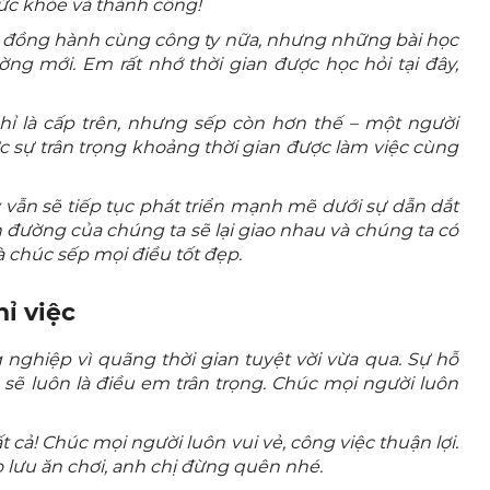
sức khỏe và thành công!
g đồng hành cùng công ty nữa, nhưng những bài học
ng mới. Em rất nhớ thời gian được học hỏi tại đây,
ỉ là cấp trên, nhưng sếp còn hơn thế – một người
 sự trân trọng khoảng thời gian được làm việc cùng
 vẫn sẽ tiếp tục phát triển mạnh mẽ dưới sự dẫn dắt
đường của chúng ta sẽ lại giao nhau và chúng ta có
à chúc sếp mọi điều tốt đẹp.
ỉ việc
nghiệp vì quãng thời gian tuyệt vời vừa qua. Sự hỗ
sẽ luôn là điều em trân trọng. Chúc mọi người luôn
 cả! Chúc mọi người luôn vui vẻ, công việc thuận lợi.
o lưu ăn chơi, anh chị đừng quên nhé.