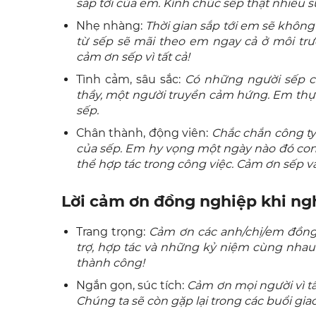
sắp tới của em. Kính chúc sếp thật nhiều 
Nhẹ nhàng:
Thời gian sắp tới em sẽ khôn
từ sếp sẽ mãi theo em ngay cả ở môi trườ
cảm ơn sếp vì tất cả!
Tình cảm, sâu sắc:
Có những người sếp ch
thầy, một người truyền cảm hứng. Em thực
sếp.
Chân thành, động viên:
Chắc chắn công ty
của sếp. Em hy vọng một ngày nào đó con 
thể hợp tác trong công việc. Cảm ơn sếp v
Lời cảm ơn đồng nghiệp khi ngh
Trang trọng:
Cảm ơn các anh/chị/em đồng 
trợ, hợp tác và những kỷ niệm cùng nhau 
thành công!
Ngắn gọn, súc tích:
Cảm ơn mọi người vì tất
Chúng ta sẽ còn gặp lại trong các buổi gia