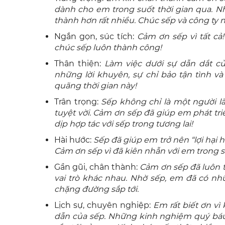
dành cho em trong suốt thời gian qua. N
thành hơn rất nhiều. Chúc sếp và công ty n
Ngắn gọn, súc tích:
Cảm ơn sếp vì tất cả
chúc sếp luôn thành công!
Thân thiện:
Làm việc dưới sự dẫn dắt củ
những lời khuyên, sự chỉ bảo tận tình v
quãng thời gian này!
Trân trọng:
Sếp không chỉ là một người l
tuyệt vời. Cảm ơn sếp đã giúp em phát tr
dịp hợp tác với sếp trong tương lai!
Hài hước:
Sếp đã giúp em trở nên “lợi hại 
Cảm ơn sếp vì đã kiên nhẫn với em trong s
Gần gũi, chân thành:
Cảm ơn sếp đã luôn t
vai trò khác nhau. Nhờ sếp, em đã có n
chặng đường sắp tới.
Lịch sự, chuyên nghiệp:
Em rất biết ơn vì
dẫn của sếp. Những kinh nghiệm quý báu