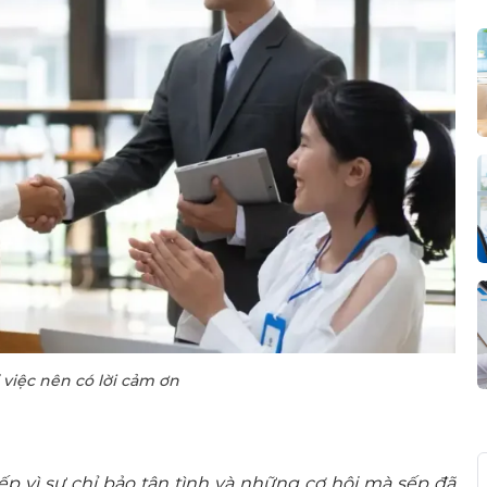
 việc nên có lời cảm ơn
p vì sự chỉ bảo tận tình và những cơ hội mà sếp đã