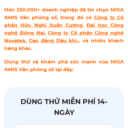
Hơn 250.000+ doanh nghiệp đã tin chọn MISA
AMIS Văn phòng số, trong đó có
Công ty Cổ
phần Hữu Nghị Xuân Cương
,
Đại học Công
nghệ Đồng Nai
,
Công ty Cổ phần Công nghệ
Novatek
,
Cao đẳng Dầu khí
,..
và nhiều khách
hàng khác.
Dùng thử và khám phá sức mạnh của MISA
AMIS Văn phòng số tại đây:
DÙNG THỬ MIỄN PHÍ 14-
NGÀY