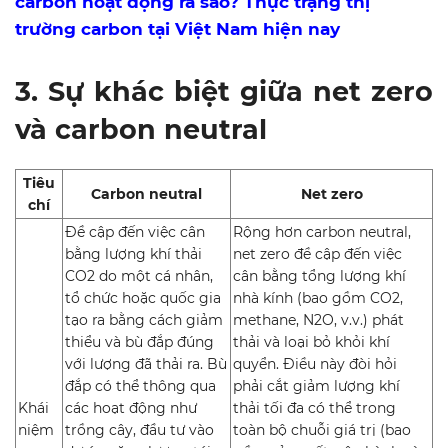
carbon hoạt động ra sao? Thực trạng thị
trường carbon tại Việt Nam hiện nay
3. Sự khác biệt giữa net zero
và carbon neutral
Tiêu
Carbon neutral
Net zero
chí
Đề cập đến việc cân
Rộng hơn carbon neutral,
bằng lượng khí thải
net zero đề cập đến việc
CO2 do một cá nhân,
cân bằng tổng lượng khí
tổ chức hoặc quốc gia
nhà kính (bao gồm CO2,
tạo ra bằng cách giảm
methane, N2O, v.v.) phát
thiểu và bù đắp đúng
thải và loại bỏ khỏi khí
với lượng đã thải ra. Bù
quyển. Điều này đòi hỏi
đắp có thể thông qua
phải cắt giảm lượng khí
Khái
các hoạt động như
thải tối đa có thể trong
niệm
trồng cây, đầu tư vào
toàn bộ chuỗi giá trị (bao