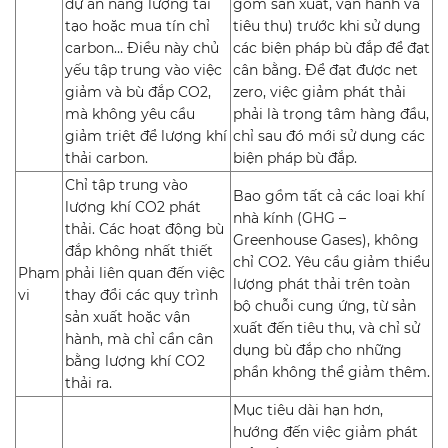
dự án năng lượng tái
gồm sản xuất, vận hành và
tạo hoặc mua tín chỉ
tiêu thụ) trước khi sử dụng
carbon… Điều này chủ
các biện pháp bù đắp để đạt
yếu tập trung vào việc
cân bằng. Để đạt được net
giảm và bù đắp CO2,
zero, việc giảm phát thải
mà không yêu cầu
phải là trọng tâm hàng đầu,
giảm triệt để lượng khí
chỉ sau đó mới sử dụng các
thải carbon.
biện pháp bù đắp.
Chỉ tập trung vào
Bao gồm tất cả các loại khí
lượng khí CO2 phát
nhà kính (GHG –
thải. Các hoạt động bù
Greenhouse Gases), không
đắp không nhất thiết
chỉ CO2. Yêu cầu giảm thiểu
Phạm
phải liên quan đến việc
lượng phát thải trên toàn
vi
thay đổi các quy trình
bộ chuỗi cung ứng, từ sản
sản xuất hoặc vận
xuất đến tiêu thụ, và chỉ sử
hành, mà chỉ cần cân
dụng bù đắp cho những
bằng lượng khí CO2
phần không thể giảm thêm.
thải ra.
Mục tiêu dài hạn hơn,
hướng đến việc giảm phát