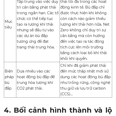
Tập trung vào việc duy
thải tối đa trong các hoạt
trì cân bằng phát thải
động kinh tế. Bù đắp chỉ
trong ngắn hạn. Các tổ
được thực hiện khi không
chức có thể tiếp tục
còn cách nào giảm thiểu
Mục
tạo ra lượng khí thải
lượng khí thải hơn nữa. Net
tiêu
nhưng sẽ đầu tư vào
Zero không chỉ duy trì sự
các dự án bù đắp
cân bằng mà còn hướng
tương ứng để đạt
đến việc tạo ra tác động
trạng thái trung hòa.
tích cực lên môi trường
bằng cách loại bỏ khí thải
khỏi khí quyển.
Chỉ khi đã giảm phát thải
Biện
Dựa nhiều vào các
đến mức thấp nhất mới sử
pháp
hoạt động bù đắp để
dụng các hoạt động bù đắp
bù
trung hòa lượng khí
như trồng rừng, công nghệ
đắp
CO2 phát thải.
thu giữ và lưu trữ carbon
(CCS)…
4. Bối cảnh hình thành và lộ