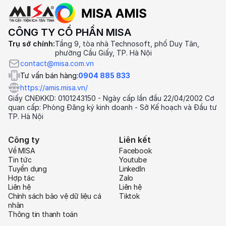
CÔNG TY CỔ PHẦN MISA
Trụ sở chính:
Tầng 9, tòa nhà Technosoft, phố Duy Tân,
phường Cầu Giấy, TP. Hà Nội
contact@misa.com.vn
Tư vấn bán hàng:
0904 885 833
https://amis.misa.vn/
Giấy CNĐKKD: 0101243150 - Ngày cấp lần đầu 22/04/2002 Cơ
quan cấp: Phòng Đăng ký kinh doanh - Sở Kế hoạch và Đầu tư
TP. Hà Nội
Công ty
Liên kết
Về MISA
Facebook
Tin tức
Youtube
Tuyển dụng
LinkedIn
Hợp tác
Zalo
Liên hệ
Liên hệ
Chính sách bảo vệ dữ liệu cá
Tiktok
nhân
Thông tin thanh toán