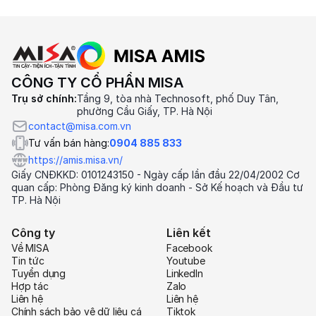
CÔNG TY CỔ PHẦN MISA
Trụ sở chính:
Tầng 9, tòa nhà Technosoft, phố Duy Tân,
phường Cầu Giấy, TP. Hà Nội
contact@misa.com.vn
Tư vấn bán hàng:
0904 885 833
https://amis.misa.vn/
Giấy CNĐKKD: 0101243150 - Ngày cấp lần đầu 22/04/2002 Cơ
quan cấp: Phòng Đăng ký kinh doanh - Sở Kế hoạch và Đầu tư
TP. Hà Nội
Công ty
Liên kết
Về MISA
Facebook
Tin tức
Youtube
Tuyển dụng
LinkedIn
Hợp tác
Zalo
Liên hệ
Liên hệ
Chính sách bảo vệ dữ liệu cá
Tiktok