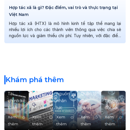
Hợp tác xã là gì? Đặc điểm, vai trò và thực trạng tại
Việt Nam
Hợp tác xã (HTX) là mô hình kinh tế tập thể mang lại
nhiều lợi ích cho các thành viên thông qua việc chia sẻ
nguồn lực và giảm thiểu chi phí. Tuy nhiên, với đặc điểm
quản lý dân chủ và phân phối lợi nhuận theo mức độ tham
gia, việc quản lý tài […]
Khám phá thêm
Quản trị
Tài
nguồn
Quản lý
chính kế
Sales -
nhân
điều
Chuyển
toán
Marketing
lực
hành
đổi số
Xem
Xem
Xem
Xem
Xem
thêm
thêm
thêm
thêm
thêm