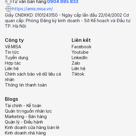
Tư vấn bán hàng:
0904 885 833
https://amis.misa.vn/
Giấy CNĐKKD: 0101243150 - Ngày cấp lần đầu 22/04/2002 Cơ
quan cấp: Phòng Đăng ký kinh doanh - Sở Kế hoạch và Đầu tư
TP. Hà Nội
Công ty
Liên kết
Về MISA
Facebook
Tin tức
Youtube
Tuyển dụng
LinkedIn
Hợp tác
Zalo
Liên hệ
Liên hệ
Chính sách bảo vệ dữ liệu cá
Tiktok
nhân
Thông tin thanh toán
Blogs
Tài chính - Kế toán
Quản trị nguồn nhân lực
Marketing - Bán hàng
Quản lý - Điều hành
Kinh doanh cửa hàng bán lẻ
Kinh doanh nhà hàng