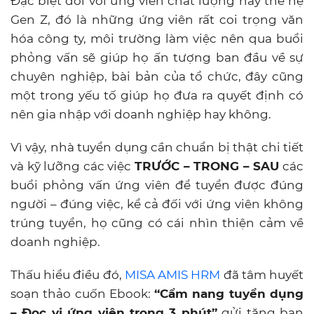
Đặc biệt đối với ứng viên chất lượng hay thế hệ
Gen Z, đó là những ứng viên rất coi trọng văn
hóa công ty, môi trường làm việc nên qua buổi
phỏng vấn sẽ giúp họ ấn tượng ban đầu về sự
chuyên nghiệp, bài bản của tổ chức, đây cũng
một trong yếu tố giúp họ đưa ra quyết định có
nên gia nhập với doanh nghiệp hay không.
Vì vậy, nhà tuyển dụng cần chuẩn bị thật chi tiết
và kỹ lưỡng các việc
TRƯỚC – TRONG – SAU
các
buổi phỏng vấn ứng viên để tuyển được đúng
người – đúng việc, kể cả đối với ứng viên không
trúng tuyển, họ cũng có cái nhìn thiện cảm về
doanh nghiệp.
Thấu hiểu điều đó,
MISA AMIS HRM
đã tâm huyết
soạn thảo cuốn Ebook:
“Cẩm nang tuyển dụng
– Đọc vị ứng viên trong 3 phút”
gửi tặng bạn