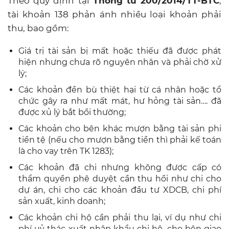
Theo quy định tại
Thông tư 200/2014/TT-BTC
,
tài khoản 138 phản ánh nhiều loại khoản phải
thu, bao gồm:
Giá trị tài sản bị mất hoặc thiếu đã được phát
hiện nhưng chưa rõ nguyên nhân và phải chờ xử
lý;
Các khoản đền bù thiệt hại từ cá nhân hoặc tổ
chức gây ra như mất mát, hư hỏng tài sản…. đã
được xủ lý bắt bồi thường;
Các khoản cho bên khác mượn bằng tài sản phi
tiền tệ (nếu cho mượn bằng tiền thì phải kế toán
là cho vay trên TK 1283);
Các khoản đã chi nhưng không được cấp có
thẩm quyền phê duyệt cần thu hồi như chi cho
dự án, chi cho các khoản đầu tư XDCB, chi phí
sản xuất, kinh doanh;
Các khoản chi hộ cần phải thu lại, ví dụ như chi
phí uỷ thác xuất nhập khẩu chi hộ, cho bên giao