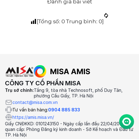
Đánh giá bài viết
[Tổng số:
0
Trung bình:
0
]
CÔNG TY CỔ PHẦN MISA
Trụ sở chính:
Tầng 9, tòa nhà Technosoft, phố Duy Tân,
phường Cầu Giấy, TP. Hà Nội
contact@misa.com.vn
Tư vấn bán hàng:
0904 885 833
https://amis.misa.vn/
Giấy CNĐKKD: 0101243150 - Ngày cấp lần đầu 22/04/2002 Cơ
quan cấp: Phòng Đăng ký kinh doanh - Sở Kế hoạch và Đầu tư
TP. Hà Nội