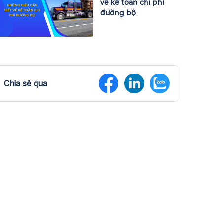
về kế toán chi phí
đường bộ
Chia sẻ qua