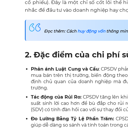
cổ phiếu). Đây là một chỉ số cốt lõi thể 
nhắc để đầu tư vào doanh nghiệp hay chọ
Đọc thêm: Cách
huy động vốn
thông minh
2. Đặc điểm của chi phí 
Phản ánh Luật Cung và Cầu
: CPSDV phả
mua bán trên thị trường, biến động theo
định chủ quan của doanh nghiệp mà đư
trường.
Tác động của Rủi Ro:
CPSDV tăng lên khi r
suất sinh lời cao hơn để bù đắp cho rủi 
(SDV) có tính đàn hồi cao với sự thay đổi c
Đo Lường Bằng Tỷ Lệ Phần Trăm:
CPSDV
giúp dễ dàng so sánh và tính toán trong cá