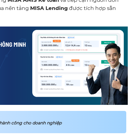
ằng
MISA AMIS Kế toán
và tiếp cận nguồn đòn
ua nền tảng
MISA Lending
được tích hợp sẵn
hành công cho doanh nghiệp