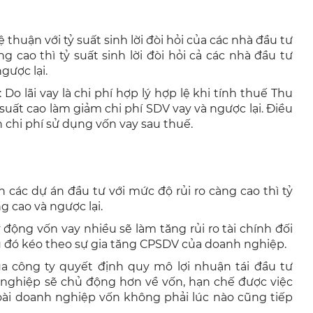
 lệ thuận với tỷ suất sinh lời đòi hỏi của các nhà đầu tư
ờng cao thì tỷ suất sinh lời đòi hỏi cả các nhà đầu tư
gược lại.
: Do lãi vay là chi phí hợp lý hợp lệ khi tính thuế Thu
suất cao làm giảm chi phí SDV vay và ngược lại. Điều
h chi phí sử dụng vốn vay sau thuế.
n các dự án đầu tư với mức độ rủi ro càng cao thì tỷ
ng cao và ngược lại.
 động vốn vay nhiều sẽ làm tăng rủi ro tài chính đối
ều đó kéo theo sự gia tăng CPSDV của doanh nghiệp.
ủa công ty quyết định quy mô lợi nhuận tái đầu tư
h nghiệp sẽ chủ động hơn về vốn, hạn chế được việc
ài doanh nghiệp vốn không phải lúc nào cũng tiếp