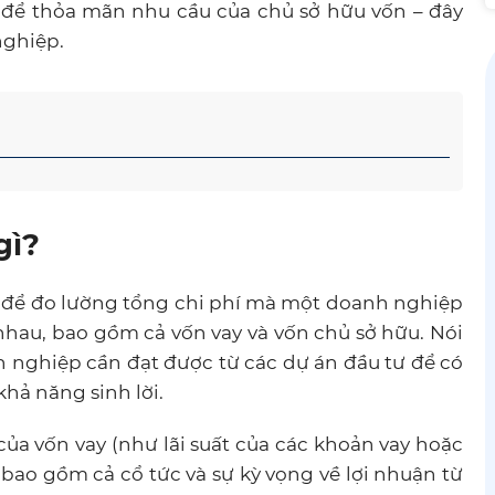
 để thỏa mãn nhu cầu của chủ sở hữu vốn – đây
ghiệp.
gì?
để đo lường tổng chi phí mà một doanh nghiệp
nhau, bao gồm cả vốn vay và vốn chủ sở hữu. Nói
nh nghiệp cần đạt được từ các dự án đầu tư để có
 khả năng sinh lời.
của vốn vay (như lãi suất của các khoản vay hoặc
 (bao gồm cả cổ tức và sự kỳ vọng về lợi nhuận từ