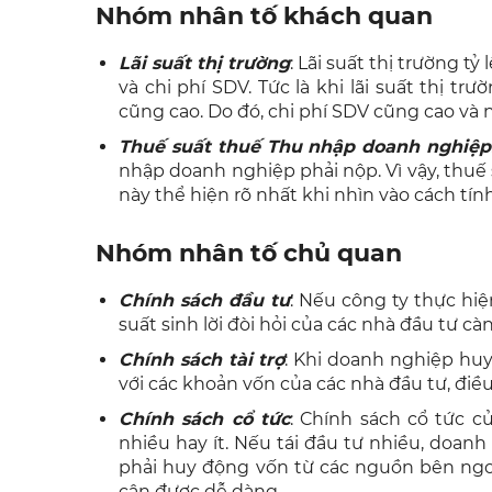
Nhóm nhân tố khách quan
Lãi suất thị trường
: Lãi suất thị trường tỷ
và chi phí SDV. Tức là khi lãi suất thị trư
cũng cao. Do đó, chi phí SDV cũng cao và n
Thuế suất thuế Thu nhập doanh nghiệp
nhập doanh nghiệp phải nộp. Vì vậy, thuế 
này thể hiện rõ nhất khi nhìn vào cách tín
Nhóm nhân tố chủ quan
Chính sách đầu tư
: Nếu công ty thực hiệ
suất sinh lời đòi hỏi của các nhà đầu tư cà
Chính sách tài trợ
: Khi doanh nghiệp huy
với các khoản vốn của các nhà đầu tư, đi
Chính sách cổ tức
: Chính sách cổ tức c
nhiều hay ít. Nếu tái đầu tư nhiều, doan
phải huy động vốn từ các nguồn bên ngo
cận được dễ dàng…