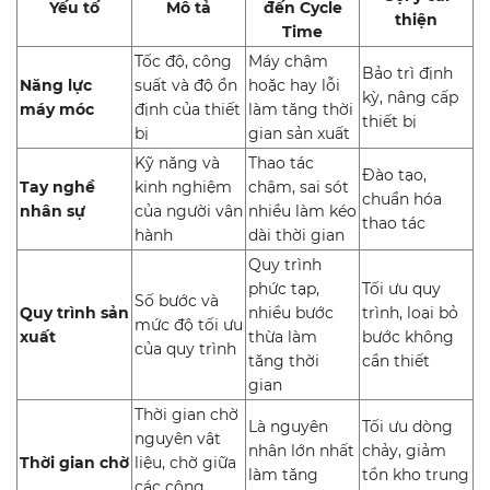
Yếu tố
Mô tả
đến Cycle
thiện
Time
Tốc độ, công
Máy chậm
Bảo trì định
Năng lực
suất và độ ổn
hoặc hay lỗi
kỳ, nâng cấp
máy móc
định của thiết
làm tăng thời
thiết bị
bị
gian sản xuất
Kỹ năng và
Thao tác
Đào tạo,
Tay nghề
kinh nghiệm
chậm, sai sót
chuẩn hóa
nhân sự
của người vận
nhiều làm kéo
thao tác
hành
dài thời gian
Quy trình
phức tạp,
Tối ưu quy
Số bước và
Quy trình sản
nhiều bước
trình, loại bỏ
mức độ tối ưu
xuất
thừa làm
bước không
của quy trình
tăng thời
cần thiết
gian
Thời gian chờ
Là nguyên
Tối ưu dòng
nguyên vật
nhân lớn nhất
chảy, giảm
Thời gian chờ
liệu, chờ giữa
làm tăng
tồn kho trung
các công