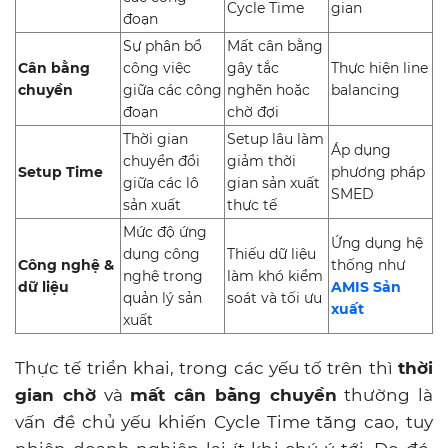
Cycle Time
gian
đoạn
Sự phân bổ
Mất cân bằng
Cân bằng
công việc
gây tắc
Thực hiện line
chuyền
giữa các công
nghẽn hoặc
balancing
đoạn
chờ đợi
Thời gian
Setup lâu làm
Áp dụng
chuyển đổi
giảm thời
Setup Time
phương pháp
giữa các lô
gian sản xuất
SMED
sản xuất
thực tế
Mức độ ứng
Ứng dụng hệ
dụng công
Thiếu dữ liệu
Công nghệ &
thống như
nghệ trong
làm khó kiểm
dữ liệu
AMIS Sản
quản lý sản
soát và tối ưu
xuất
xuất
Thực tế triển khai, trong các yếu tố trên thì
thời
gian chờ
và
mất cân bằng chuyền
thường là
vấn đề chủ yếu khiến Cycle Time tăng cao, tuy