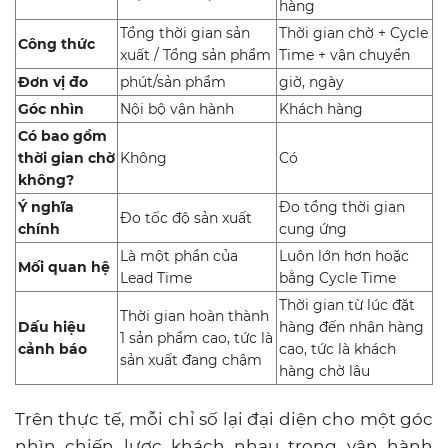
hàng
Tổng thời gian sản
Thời gian chờ + Cycle
Công thức
xuất / Tổng sản phẩm
Time + vận chuyển
Đơn vị đo
phút/sản phẩm
giờ, ngày
Góc nhìn
Nội bộ vận hành
Khách hàng
Có bao gồm
thời gian chờ
Không
Có
không?
Ý nghĩa
Đo tổng thời gian
Đo tốc độ sản xuất
chính
cung ứng
Là một phần của
Luôn lớn hơn hoặc
Mối quan hệ
Lead Time
bằng Cycle Time
Thời gian từ lúc đặt
Thời gian hoàn thành
Dấu hiệu
hàng đến nhận hàng
1 sản phẩm cao, tức là
cảnh báo
cao, tức là khách
sản xuất đang chậm
hàng chờ lâu
Trên thực tế, mỗi chỉ số lại đại diện cho một góc
nhìn chiến lược khách nhau trong vận hành