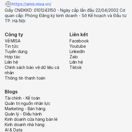
https://amis.misa.vn/
Giấy CNĐKKD: 0101243150 - Ngày cấp lần đầu 22/04/2002 Cơ
quan cấp: Phòng Đăng ký kinh doanh - Sở Kế hoạch và Đầu tư
TP. Hà Nội
Công ty
Liên kết
Về MISA
Facebook
Tin tức
Youtube
Tuyển dụng
LinkedIn
Hợp tác
Zalo
Liên hệ
Liên hệ
Chính sách bảo vệ dữ liệu cá
Tiktok
nhân
Thông tin thanh toán
Blogs
Tài chính - Kế toán
Quản trị nguồn nhân lực
Marketing - Bán hàng
Quản lý - Điều hành
Kinh doanh cửa hàng bán lẻ
Kinh doanh nhà hàng
AI & Data