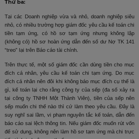
Thứ ba:
Tại các Doanh nghiệp vừa và nhỏ, doanh nghiệp siêu
nhỏ, có nhiều trường hợp giám đốc yêu cầu kế toán chi
tiền tạm ứng, có hồ sơ tạm ứng nhưng không lập
(không có) hồ sơ hoàn ứng dẫn đến số dư Nợ TK 141
“treo” lại trên Báo cáo tài chính.
Trên thực tế, một số giám đốc cần dùng tiền cho mục
đích cá nhân, yêu cầu kế toán chi tạm ứng. Do mục
đích cá nhân nên đôi khi không báo mục đích cụ thể là
gì, kế toán lại cho rằng công ty của sếp (đa số xảy ra
tại công ty TNHH Một Thành Viên), tiền của sếp nên
sếp muốn chi thế nào thì cứ làm theo yêu cầu. Đây là
suy nghĩ sai lầm, vi phạm nguyên tắc kế toán, dẫn đến
báo cáo sai lệch thông tin. Nếu giám đốc muốn rút vốn
để sử dụng, không nên làm hồ sơ tạm ứng mà chi trực