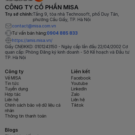
CÔNG TY CỔ PHẦN MISA
Trụ sở chính:
Tầng 9, tòa nhà Technosoft, phố Duy Tân,
phường Cầu Giấy, TP. Hà Nội
contact@misa.com.vn
Tư vấn bán hàng:
0904 885 833
https://amis.misa.vn/
Giấy CNĐKKD: 0101243150 - Ngày cấp lần đầu 22/04/2002 Cơ
quan cấp: Phòng Đăng ký kinh doanh - Sở Kế hoạch và Đầu tư
TP. Hà Nội
Công ty
Liên kết
Về MISA
Facebook
Tin tức
Youtube
Tuyển dụng
LinkedIn
Hợp tác
Zalo
Liên hệ
Liên hệ
Chính sách bảo vệ dữ liệu cá
Tiktok
nhân
Thông tin thanh toán
Blogs