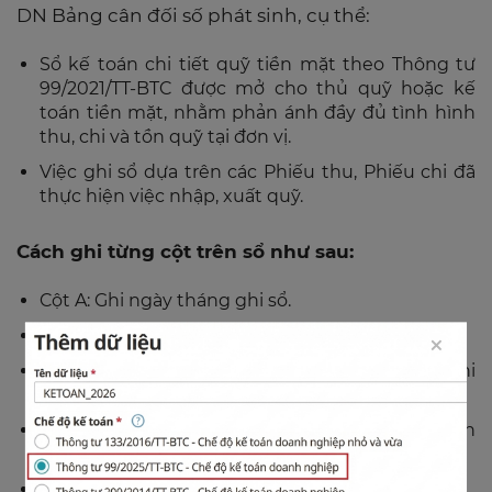
DN Bảng cân đối số phát sinh, cụ thể:
Sổ kế toán chi tiết quỹ tiền mặt theo Thông tư
99/2021/TT-BTC được mở cho thủ quỹ hoặc kế
toán tiền mặt, nhằm phản ánh đầy đủ tình hình
thu, chi và tồn quỹ tại đơn vị.
Việc ghi sổ dựa trên các Phiếu thu, Phiếu chi đã
thực hiện việc nhập, xuất quỹ.
Cách ghi từng cột trên sổ như sau:
Cột A: Ghi ngày tháng ghi sổ.
Cột B: Ghi ngày tháng của Phiếu thu, Phiếu chi.
Cột C, D: Ghi số hiệu Phiếu thu, số hiệu Phiếu chi
theo thứ tự liên tục từ nhỏ đến lớn.
Cột E: Ghi nội dung nghiệp vụ kinh tế ghi trên
Phiếu thu, Phiếu chi.
Cột 1: Ghi số tiền nhập quỹ.