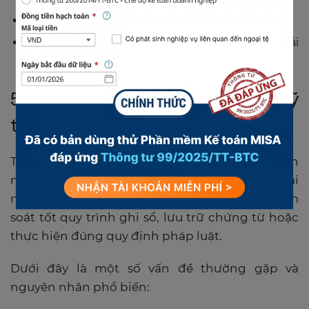
Cột 2: Ghi số tiền xuất quỹ.
Cột 3: Ghi số tồn quỹ cuối ngày. Số tồn này phải
khớp đúng với số tiền mặt còn lại trong két.
5. Những vấn đề liên quan đến quỹ
tiền mặt
Trong quá trình theo dõi và quản lý quỹ tiền
mặt, nhiều doanh nghiệp thường gặp phải
những sai sót nghiêm trọng nếu không kiểm
soát tốt quy trình ghi sổ, lưu trữ chứng từ hoặc
thực hiện đúng quy định pháp luật.
Dưới đây là một số vấn đề thường gặp và
nguyên nhân phổ biến: