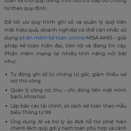
toán và thủ quỹ, đồng thời lưu trữ đầy đủ chứng
từ theo quy định.
Để tối ưu quy trình ghi sổ và quản lý quỹ tiền
mặt hiệu quả, doanh nghiệp có thể cân nhắc sử
dụng
phần mềm kế toán online
MISA AMIS – giải
pháp kế toán hiện đại, tiện lợi và đáng tin cậy.
Phần mềm mang lại nhiều tính năng nổi bật
như:
Tự động ghi sổ từ chứng từ gốc, giảm thiểu sai
sót thủ công
Quản lý công nợ, thu – chi, dòng tiền mặt minh
bạch, khoa học
Lập báo cáo tài chính, sổ sách kế toán theo mẫu
biểu Thông tư 99
Ứng dụng AI và trợ lý ảo AVA hỗ trợ phát hiện
chênh lệch quỹ, gợi ý hạch toán phù hợp và cảnh