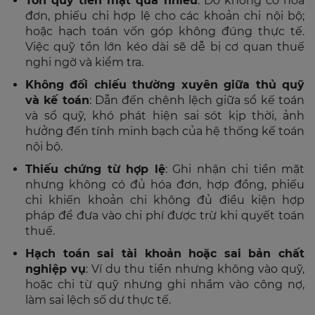
Tồn quỹ tiền mặt quá nhiều
: Do không có hóa
đơn, phiếu chi hợp lệ cho các khoản chi nội bộ;
hoặc hạch toán vốn góp không đúng thực tế.
Việc quỹ tồn lớn kéo dài sẽ dễ bị cơ quan thuế
nghi ngờ và kiểm tra.
Không đối chiếu thường xuyên giữa thủ quỹ
và kế toán
: Dẫn đến chênh lệch giữa sổ kế toán
và sổ quỹ, khó phát hiện sai sót kịp thời, ảnh
hưởng đến tính minh bạch của hệ thống kế toán
nội bộ.
Thiếu chứng từ hợp lệ
: Ghi nhận chi tiền mặt
nhưng không có đủ hóa đơn, hợp đồng, phiếu
chi khiến khoản chi không đủ điều kiện hợp
pháp để đưa vào chi phí được trừ khi quyết toán
thuế.
Hạch toán sai tài khoản hoặc sai bản chất
nghiệp vụ
: Ví dụ thu tiền nhưng không vào quỹ,
hoặc chi từ quỹ nhưng ghi nhầm vào công nợ,
làm sai lệch số dư thực tế.