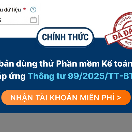
uỹ đầu tư phát triển (đối với công ty cổ
hêm cổ phiếu từ nguồn Quỹ đầu tư phát triển,
phát triển sang vốn đầu tư của chủ sở hữu, ghi:
theo mệnh giá).
tư phát triển
cổ phần bổ sung vốn điều lệ từ Quỹ đầu tư phát
ỹ đầu tư phát triển sang Vốn đầu tư của chủ sở