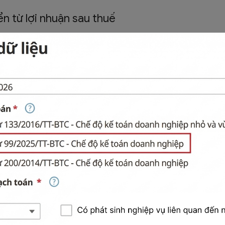
iển từ lợi nhuận sau thuế
t triển từ lợi nhuận sau thuế chưa phân phối, ghi:
 phối
ư phát triển được trích bổ sung
iển được trích, doanh nghiệp tính số được trích
 phối