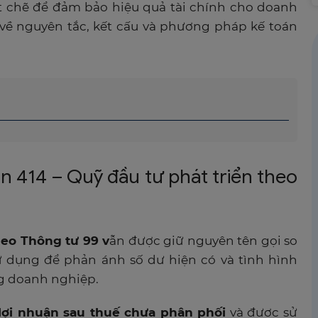
ặt chẽ để đảm bảo hiệu quả tài chính cho doanh
 về nguyên tắc, kết
cấu và phương pháp kế toán
ản 414 – Quỹ đầu tư phát triển theo
heo Thông tư 99 v
ẫn được giữ nguyên tên gọi so
ử dụng để phản ánh số dư hiện có và tình hình
ng doanh nghiệp.
lợi nhuận sau thuế chưa phân phối
và được sử