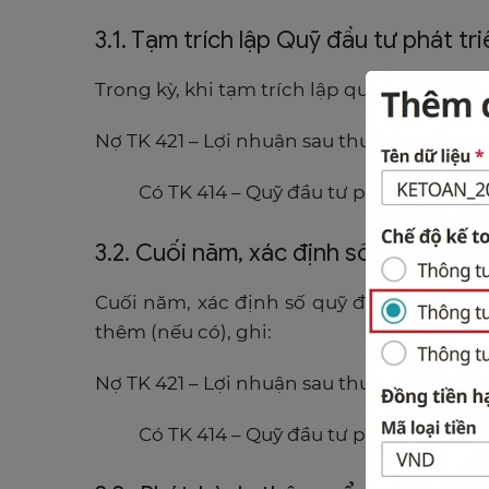
3.1. Tạm trích lập Quỹ đầu tư phát tr
Trong kỳ, khi tạm trích lập quỹ đầu tư phá
Nợ TK 421 – Lợi nhuận sau thuế chưa phân
Có TK 414 – Quỹ đầu tư phát triển.
3.2. Cuối năm, xác định số quỹ đầu t
Cuối năm, xác định số quỹ đầu tư phát tr
thêm (nếu có), ghi:
Nợ TK 421 – Lợi nhuận sau thuế chưa phân
Có TK 414 – Quỹ đầu tư phát triển.