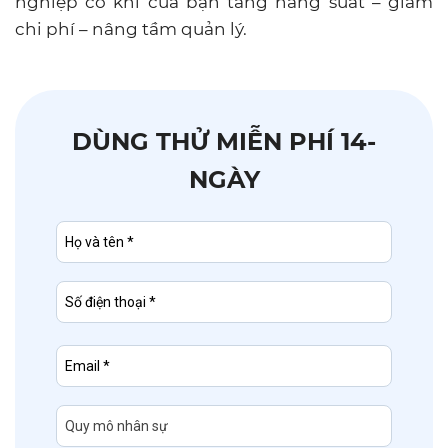
nghiệp cơ khí của bạn tăng năng suất – giảm
chi phí – nâng tầm quản lý.
DÙNG THỬ MIỄN PHÍ 14-
NGÀY