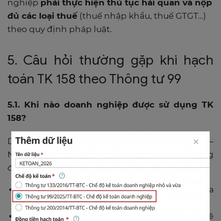
nghiệp
phải thực hiện thủ tục hải quan và nộp
đủ các loại thuế
(thuế nhập khẩu, thuế GTGT…)
theo quy định pháp luật.
5. Câu hỏi thường gặp khi hạch
toán TK 158 theo Thông tư 99
5.1. Khi nào doanh nghiệp được sử dụng TK
158?
Doanh nghiệp chỉ được sử dụng Tài khoản 158 –
Nguyên liệu, vật tư tại kho bảo thuế khi đáp ứng
đầy đủ các điều kiện sau:
Có hoạt động sản xuất hoặc gia công hàng hóa
xuất khẩu;
Có kho bảo thuế được cơ quan hải quan phê