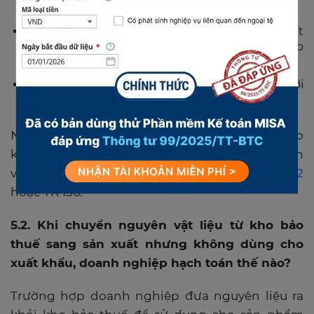
duyệt và giám sát theo chế độ đặc thù;
Nguyên liệu, vật tư được nhập khẩu đã hoàn tất
thủ tục thông quan nhưng chưa nộp thuế nhập
khẩu, thuế giá trị gia tăng (GTGT);
Có hệ thống quản lý, theo dõi riêng biệt đối với
hàng hóa lưu giữ trong kho bảo thuế.
Nếu không thuộc đối tượng này, doanh nghiệp
không được sử dụng TK 158 mà phải hạch toán
vào các tài khoản thông thường như
TK 152
hoặc TK 156.
5.2. Khi chuyển nguyên vật liệu từ kho bảo
thuế sang sản xuất nhưng không dùng cho
xuất khẩu, doanh nghiệp hạch toán thế nào?
Trường hợp doanh nghiệp đưa nguyên liệu ra