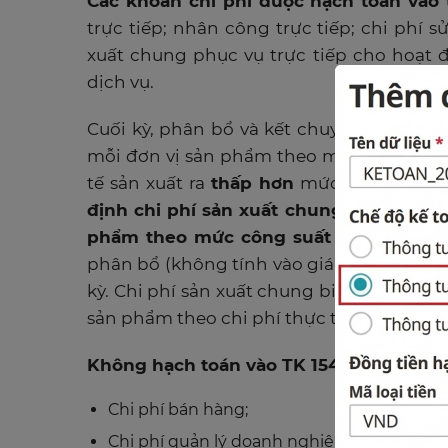
Các khoản chi phí được hạch toán vào 
trực tiếp; nhân công trực tiếp; chi phí s
xuất chung phục vụ trực tiếp cho hoạt 
dịch vụ.
Cuối kỳ, phân bổ và kết chuyển chi phí 
mỗi đơn vị sản phẩm theo mức công suấ
tế sản xuất ra
thấp hơn
mức công suất b
định chi phí sản xuất chung cố định ph
phẩm theo mức công suất bình thường
phân bổ (không tính vào giá thành sản 
kỳ. Chi phí sản xuất chung biến đổi được
sản phẩm theo chi phí thực tế phát sinh.
Không hạch toán vào TK 154
các khoản c
Chi phí bán hàng;
Chi phí quản lý doanh nghiệp;