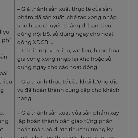
– Giá thành sản xuất thực tế của sản
phẩm đã sản xuất, chế tạo xong nhập
kho hoặc chuyển thẳng đi bán, tiêu
liệu
dùng nội bộ, sử dụng ngay cho hoạt
i phí
động XDCB,…
– Trị giá nguyên liệu, vật liệu, hàng hóa
sản
gia công xong nhập lại kho hoặc sử
dụng ngay cho các hoạt động;
goài
 liệu
– Giá thành thực tế của khối lượng dịch
ng
vụ đã hoàn thành cung cấp cho khách
hàng;
p,
– Giá thành sản xuất của sản phẩm xây
dụng
lắp hoàn thành bàn giao từng phần
át
hoặc toàn bộ được tiêu thụ trong kỳ
y
hoặc chờ tiêu thụ; hoặc bàn giao cho