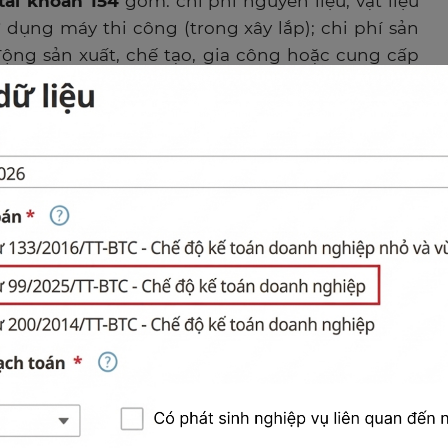
tài khoản 154
gồm: chi phí nguyên liệu, vật liệu
ử dụng máy thi công (trong xây lắp); chi phí sản
động sản xuất, chế tạo, gia công hoặc cung cấp
sản xuất chung cố định vào chi phí chế biến cho
t bình thường. Trường hợp mức sản phẩm thực
ình thường thì doanh nghiệp
phải tính và xác
ân bổ vào chi phí chế biến cho mỗi đơn vị sản
.
Khoản chi phí sản xuất chung cố định không
phẩm) được ghi nhận vào giá vốn hàng bán trong
 phân bổ hết vào chi phí chế biến cho mỗi đơn vị
hi ngoài phạm vi sản xuất như: