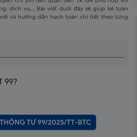
uyển chi phí liên quan đến TK 154 phù hợp với
, dịch vụ,… Bài viết dưới đây sẽ giúp kế toán
i và hướng dẫn hạch toán chi tiết theo từng
TT 99?