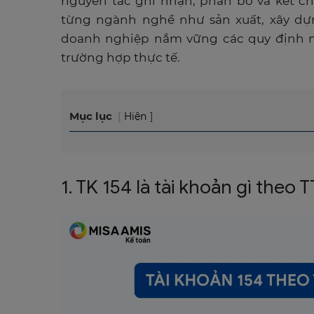
nguyên tắc ghi nhận, phân bổ và kết ch
từng ngành nghề như sản xuất, xây dựng
doanh nghiệp nắm vững các quy định mớ
trường hợp thực tế.
Mục lục
Hiện
1. TK 154 là tài khoản gì theo 