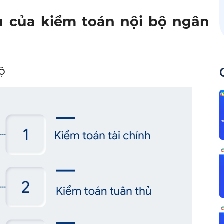
ụ của kiểm toán nội bộ ngân
bộ