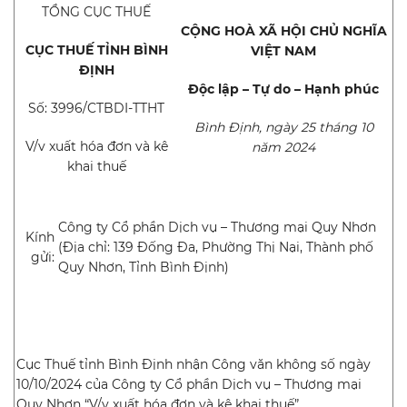
TỔNG CỤC THUẾ
CỘNG HOÀ XÃ HỘI CHỦ NGHĨA
CỤC THUẾ TỈNH BÌNH
VIỆT NAM
ĐỊNH
Độc lập – Tự do – Hạnh phúc
Số: 3996/CTBDI-TTHT
Bình Định, ngày 25 tháng 10
V/v xuất hóa đơn và kê
năm 2024
khai thuế
Công ty Cổ phần Dịch vụ – Thương mại Quy Nhơn
Kính
(Địa chỉ: 139 Đống Đa, Phường Thị Nại, Thành phố
gửi:
Quy Nhơn, Tỉnh Bình Định)
Cục Thuế tỉnh Bình Định nhận Công văn không số ngày
10/10/2024 của Công ty Cổ phần Dịch vụ – Thương mại
Quy Nhơn “V/v xuất hóa đơn và kê khai thuế”.