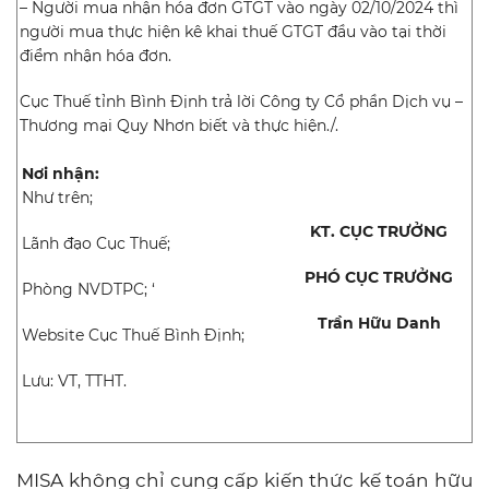
– Người mua nhận hóa đơn GTGT vào ngày 02/10/2024 thì
người mua thực hiện kê khai thuế GTGT đầu vào tại thời
điểm nhận hóa đơn.
Cục Thuế tỉnh Bình Định trả lời Công ty Cổ phần Dịch vụ –
Thương mại Quy Nhơn biết và thực hiện./.
Nơi nhận:
Như trên;
KT. CỤC TRƯỞNG
Lãnh đạo Cục Thuế;
PHÓ CỤC TRƯỞNG
Phòng NVDTPC; ‘
Trần Hữu Danh
Website Cục Thuế Bình Định;
Lưu: VT, TTHT.
MISA không chỉ cung cấp kiến thức kế toán hữu