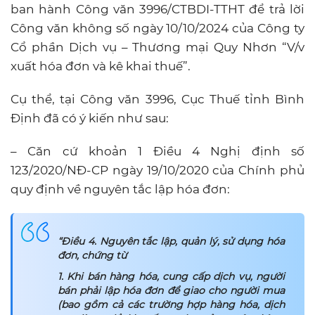
ban hành Công văn 3996/CTBDI-TTHT để trả lời
Công văn không số ngày 10/10/2024 của Công ty
Cổ phần Dịch vụ – Thương mại Quy Nhơn “V/v
xuất hóa đơn và kê khai thuế”.
Cụ thể, tại Công văn 3996, Cục Thuế tỉnh Bình
Định đã có ý kiến như sau:
– Căn cứ khoản 1 Điều 4 Nghị định số
123/2020/NĐ-CP ngày 19/10/2020 của Chính phủ
quy định về nguyên tắc lập hóa đơn:
“Điều 4. Nguyên tắc lập, quản lý, sử dụng hóa
đơn, chứng từ
1. Khi bán hàng hóa, cung cấp dịch vụ, người
bán phải lập hóa đơn để giao cho người mua
(bao gồm cả các trường hợp hàng hóa, dịch