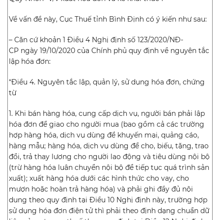
Về vấn đề này, Cục Thuế tỉnh Bình Định có ý kiến như sau:
– Căn cứ khoản 1 Điều 4 Nghị định số
123/2020/NĐ-
CP
ngày 19/10/2020 của Chính phủ quy định về nguyên tắc
lập hóa đơn:
“Điều 4. Nguyên tắc lập, quản lý, sử dụng hóa đơn, chứng
từ
1. Khi bán hàng hóa, cung cấp dịch vụ, người bán phải lập
hóa đơn để giao cho người mua (bao gồm cả các trường
hợp hàng hóa, dịch vụ dùng để khuyến mại, quảng cáo,
hàng mẫu; hàng hóa, dịch vụ dùng để cho, biếu, tặng, trao
đổi, trả thay lương cho người lao động và tiêu dùng nội bộ
(trừ hàng hóa luân chuyển nội bộ để tiếp tục quá trình sản
xuất); xuất hàng hóa dưới các hình thức cho vay, cho
mượn hoặc hoàn trả hàng hóa) và phải ghi đầy đủ nội
dung theo quy định tại Điều 10 Nghị định này, trường hợp
sử dụng hóa đơn điện tử thì phải theo định dạng chuẩn dữ