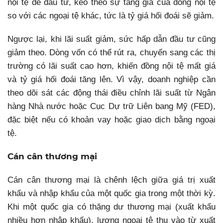
nội tệ để đầu tư, kéo theo sự tăng giá của đồng nội tệ
so với các ngoại tệ khác, tức là tỷ giá hối đoái sẽ giảm.
Ngược lại, khi lãi suất giảm, sức hấp dẫn đầu tư cũng
giảm theo. Dòng vốn có thể rút ra, chuyển sang các thị
trường có lãi suất cao hơn, khiến đồng nội tệ mất giá
và tỷ giá hối đoái tăng lên. Vì vậy, doanh nghiệp cần
theo dõi sát các động thái điều chỉnh lãi suất từ Ngân
hàng Nhà nước hoặc Cục Dự trữ Liên bang Mỹ (FED),
đặc biệt nếu có khoản vay hoặc giao dịch bằng ngoại
tệ.
Cán cân thương mại
Cán cân thương mại là chênh lệch giữa giá trị xuất
khẩu và nhập khẩu của một quốc gia trong một thời kỳ.
Khi một quốc gia có thặng dư thương mại (xuất khẩu
nhiều hơn nhập khẩu), lượng ngoại tệ thu vào từ xuất