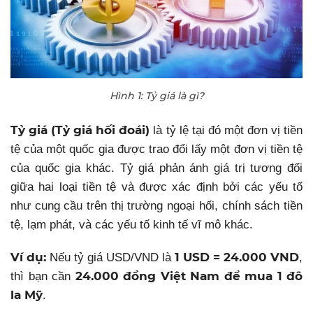
Hình 1: Tỷ giá là gì?
Tỷ giá (Tỷ giá hối đoái)
là tỷ lệ tại đó một đơn vị tiền
tệ của một quốc gia được trao đổi lấy một đơn vị tiền tệ
của quốc gia khác. Tỷ giá phản ánh giá trị tương đối
giữa hai loại tiền tệ và được xác định bởi các yếu tố
như cung cầu trên thị trường ngoại hối, chính sách tiền
tệ, lạm phát, và các yếu tố kinh tế vĩ mô khác.
Ví dụ:
1 USD = 24.000 VND
Nếu tỷ giá USD/VND là
,
24.000 đồng Việt Nam để mua 1 đô
thì bạn cần
la Mỹ
.