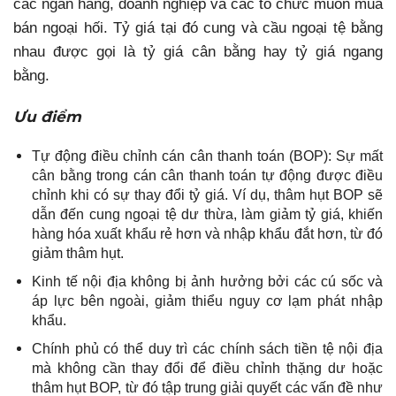
các ngân hàng, doanh nghiệp và các tổ chức muốn mua
bán ngoại hối. Tỷ giá tại đó cung và cầu ngoại tệ bằng
nhau được gọi là tỷ giá cân bằng hay tỷ giá ngang
bằng.
Ưu điểm
Tự động điều chỉnh cán cân thanh toán (BOP): Sự mất
cân bằng trong cán cân thanh toán tự động được điều
chỉnh khi có sự thay đổi tỷ giá. Ví dụ, thâm hụt BOP sẽ
dẫn đến cung ngoại tệ dư thừa, làm giảm tỷ giá, khiến
hàng hóa xuất khẩu rẻ hơn và nhập khẩu đắt hơn, từ đó
giảm thâm hụt.
Kinh tế nội địa không bị ảnh hưởng bởi các cú sốc và
áp lực bên ngoài, giảm thiểu nguy cơ lạm phát nhập
khẩu.
Chính phủ có thể duy trì các chính sách tiền tệ nội địa
mà không cần thay đổi để điều chỉnh thặng dư hoặc
thâm hụt BOP, từ đó tập trung giải quyết các vấn đề như