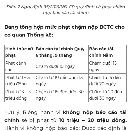
Điều 7 Nghị định 95/2016/NĐ-CP quy định về phạt chậm
nộp báo cáo tài chính
Bảng tổng hợp mức phạt chậm nộp BCTC cho
cơ quan Thống kê:
Hình thức xử
Báo cáo tài chính Quý,
Báo cáo tài
phạt
6 tháng, 9 tháng
chính Năm
Phạt cảnh
Chậm dưới 15
Chậm dưới 10 ngày
cáo
ngày
Phạt từ 1 – 3
Chậm từ 10 đến dưới 15
Chậm từ 15 đến
triệu đồng
ngày
dưới 20 ngày
Phạt từ 3 – 5
Chậm từ 15 đến dưới 30
Chậm từ 20 đến
triệu đồng
ngày
dưới 30 ngày
Lưu ý: Riêng hành vi
không nộp báo cáo tài
chính
sẽ bị phạt từ
10 triệu – 20 triệu đồng.
Hành vi không nộp báo cáo: Được xác định là