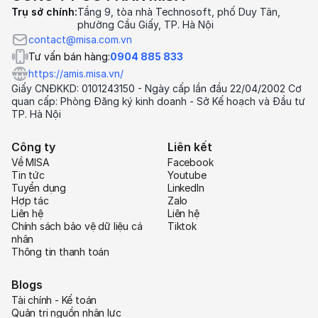
Trụ sở chính:
Tầng 9, tòa nhà Technosoft, phố Duy Tân,
phường Cầu Giấy, TP. Hà Nội
contact@misa.com.vn
Tư vấn bán hàng:
0904 885 833
https://amis.misa.vn/
Giấy CNĐKKD: 0101243150 - Ngày cấp lần đầu 22/04/2002 Cơ
quan cấp: Phòng Đăng ký kinh doanh - Sở Kế hoạch và Đầu tư
TP. Hà Nội
Công ty
Liên kết
Về MISA
Facebook
Tin tức
Youtube
Tuyển dụng
LinkedIn
Hợp tác
Zalo
Liên hệ
Liên hệ
Chính sách bảo vệ dữ liệu cá
Tiktok
nhân
Thông tin thanh toán
Blogs
Tài chính - Kế toán
Quản trị nguồn nhân lực