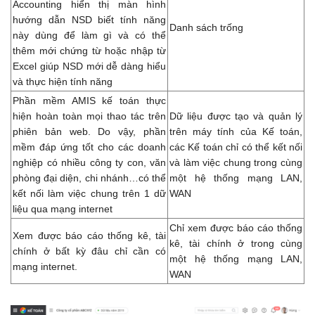
Accounting hiển thị màn hình
hướng dẫn NSD biết tính năng
Danh sách trống
này dùng để làm gì và có thể
thêm mới chứng từ hoặc nhập từ
Excel giúp NSD mới dễ dàng hiểu
và thực hiện tính năng
Phần mềm AMIS kế toán thực
hiện hoàn toàn mọi thao tác trên
Dữ liệu được tạo và quản lý
phiên bản web. Do vậy, phần
trên máy tính của Kế toán,
mềm đáp ứng tốt cho các doanh
các Kế toán chỉ có thể kết nối
nghiệp có nhiều công ty con, văn
và làm việc chung trong cùng
phòng đại diện, chi nhánh…có thể
một hệ thống mạng LAN,
kết nối làm việc chung trên 1 dữ
WAN
liệu qua mạng internet
Chỉ xem được báo cáo thống
Xem được báo cáo thống kê, tài
kê, tài chính ở trong cùng
chính ở bất kỳ đâu chỉ cần có
một hệ thống mạng LAN,
mạng internet.
WAN