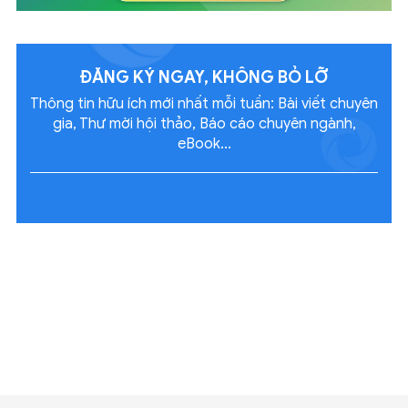
ĐĂNG KÝ NGAY, KHÔNG
BỎ LỠ
Thông tin hữu ích mới nhất mỗi tuần: Bài viết chuyên
gia, Thư mời hội thảo, Báo cáo chuyên ngành,
eBook...