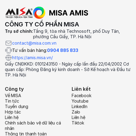
CÔNG TY CỔ PHẦN MISA
Trụ sở chính:
Tầng 9, tòa nhà Technosoft, phố Duy Tân,
phường Cầu Giấy, TP. Hà Nội
contact@misa.com.vn
Tư vấn bán hàng:
0904 885 833
https://amis.misa.vn/
Giấy CNĐKKD: 0101243150 - Ngày cấp lần đầu 22/04/2002 Cơ
quan cấp: Phòng Đăng ký kinh doanh - Sở Kế hoạch và Đầu tư
TP. Hà Nội
Công ty
Liên kết
Về MISA
Facebook
Tin tức
Youtube
Tuyển dụng
LinkedIn
Hợp tác
Zalo
Liên hệ
Liên hệ
Chính sách bảo vệ dữ liệu cá
Tiktok
nhân
Thông tin thanh toán