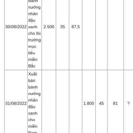
Bánh
nướng
nhân
đậu
30/08/2022
xanh
2.500
35
87,5
cho thị
trường
mục
tiêu
miền
Bắc
Xuất
bán
bánh
nướng
nhân
31/08/2022
1.800
45
81
?
đậu
xanh
cho
miền
Nam