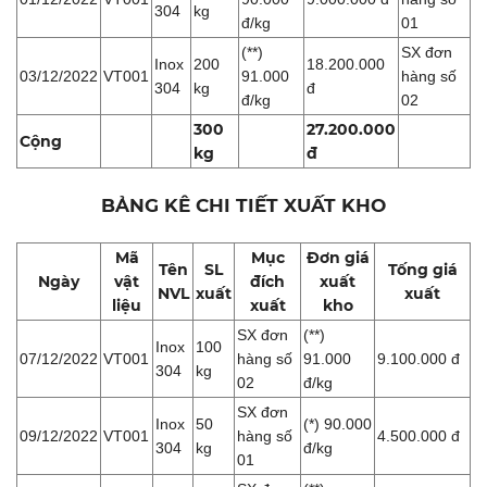
304
kg
đ/kg
01
(**)
SX đơn
Inox
200
18.200.000
03/12/2022
VT001
91.000
hàng số
304
kg
đ
đ/kg
02
300
27.200.000
Cộng
kg
đ
BẢNG KÊ CHI TIẾT XUẤT KHO
Mã
Mục
Đơn giá
Tên
SL
Tống giá
Ngày
vật
đích
xuất
NVL
xuất
xuất
liệu
xuất
kho
SX đơn
(**)
Inox
100
07/12/2022
VT001
hàng số
91.000
9.100.000 đ
304
kg
02
đ/kg
SX đơn
Inox
50
(*) 90.000
09/12/2022
VT001
hàng số
4.500.000 đ
304
kg
đ/kg
01