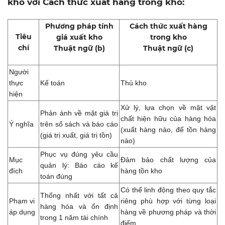
kho với
Cách thức xuất hàng trong kho:
Phương pháp
tính
Cách thức
xuất hàng
Tiêu
giá xuất kho
trong kho
chí
Thuật ngữ (b)
Thuật ngữ (c)
Người
thực
Kế toán
Thủ kho
hiện
Xử lý, lựa chọn về mặt vật
Phản ánh về mặt giá trị
chất hiện hữu của hàng hóa
Ý nghĩa
trên sổ sách và báo cáo
(xuất hàng nào, để tồn hàng
(giá trị xuất, giá trị tồn)
nào)
Phục vụ đúng yêu cầu
Mục
Đảm bảo chất lượng của
quản lý: Báo cáo kế
đích
hàng tồn kho
toán đúng
Có thể linh động theo quy tắc
Thống nhất với tất cả
Phạm vi
riêng phù hợp với từng loại
hàng hóa và ổn định
áp dụng
hàng về phương pháp và thời
trong 1 năm tài chính
điểm