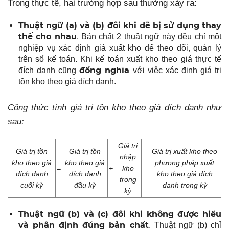
Trong thực tế, hai trường hợp sau thường xảy ra:
Thuật ngữ (a) và (b) đôi khi dễ bị sử dụng thay
thế cho nhau
. Bản chất 2 thuật ngữ này đều chỉ một
nghiệp vụ xác định giá xuất kho để theo dõi, quản lý
trên sổ kế toán. Khi kế toán xuất kho theo giá thực tế
đồng nghĩa
đích danh cũng
với việc xác định giá trị
tồn kho theo giá đích danh.
Công thức tính giá trị tồn kho theo giá đích danh như
sau:
Giá trị
Giá trị tồn
Giá trị tồn
Giá trị xuất kho theo
nhập
kho theo giá
kho theo giá
phương pháp xuất
=
+
kho
–
đích danh
đích danh
kho theo giá đích
trong
cuối kỳ
đầu kỳ
danh trong kỳ
kỳ
Thuật ngữ (b) và (c) đôi khi không được hiểu
và phân định đúng bản chất
. Thuật ngữ (b) chỉ