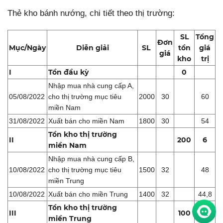
Thẻ kho bánh nướng, chi tiết theo thị trường:
SL
Tổng
Đơn
Mục/Ngày
Diễn giải
SL
tồn
giá
giá
kho
trị
I
Tồn đầu kỳ
0
Nhập mua nhà cung cấp A,
05/08/2022
cho thị trường mục tiêu
2000
30
60
miền Nam
31/08/2022
Xuất bán cho miền Nam
1800
30
54
Tồn kho thị trường
II
200
6
miền Nam
Nhập mua nhà cung cấp B,
10/08/2022
cho thị trường mục tiêu
1500
32
48
miền Trung
10/08/2022
Xuất bán cho miền Trung
1400
32
44,8
Tồn kho thị trường
III
100
3,2
miền Trung