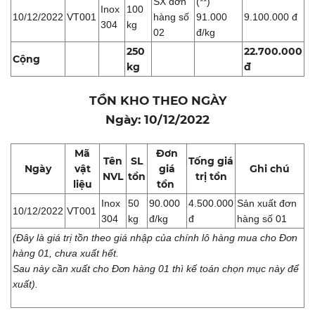
SX đơn
(**)
Inox
100
10/12/2022
VT001
hàng số
91.000
9.100.000 đ
304
kg
02
đ/kg
250
22.700.000
Cộng
kg
đ
TỒN KHO THEO NGÀY
Ngày: 10/12/2022
Mã
Đơn
Tên
SL
Tống giá
Ngày
vật
giá
Ghi chú
NVL
tồn
trị tồn
liệu
tồn
Inox
50
90.000
4.500.000
Sản xuất đơn
10/12/2022
VT001
304
kg
đ/kg
đ
hàng số 01
(Đây là giá trị tồn theo giá nhập của chính lô hàng mua cho Đơn
hàng 01, chưa xuất hết.
Sau này cần xuất cho Đơn hàng 01 thì kế toán chọn mục này để
xuất).