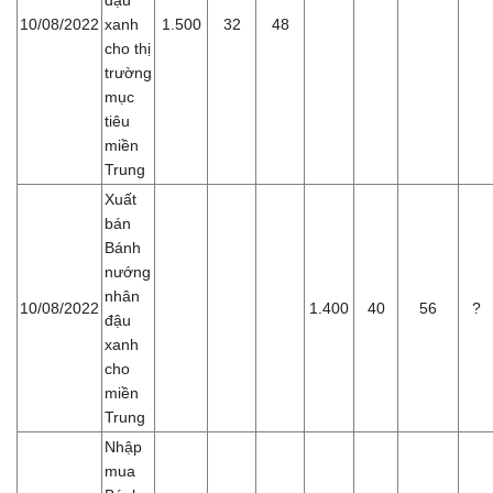
10/08/2022
xanh
1.500
32
48
cho thị
trường
mục
tiêu
miền
Trung
Xuất
bán
Bánh
nướng
nhân
10/08/2022
1.400
40
56
?
đậu
xanh
cho
miền
Trung
Nhập
mua