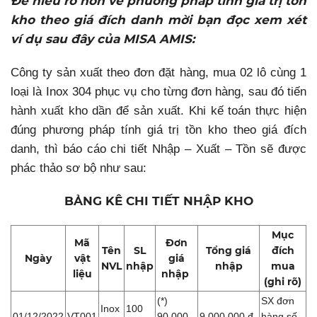
Để hiểu rõ hơn về phương pháp tính giá trị tồn
kho theo giá đích danh mời bạn đọc xem xét
ví dụ sau đây của MISA AMIS:
Công ty sản xuất theo đơn đặt hàng, mua 02 lô cùng 1
loại là Inox 304 phục vụ cho từng đơn hàng, sau đó tiến
hành xuất kho dần để sản xuất. Khi kế toán thực hiện
đúng phương pháp tính giá trị tồn kho theo giá đích
danh, thì báo cáo chi tiết Nhập – Xuất – Tồn sẽ được
phác thảo sơ bộ như sau:
BẢNG KÊ CHI TIẾT NHẬP KHO
Mục
Mã
Đơn
Tên
SL
Tổng giá
đích
Ngày
vật
giá
NVL
nhập
nhập
mua
liệu
nhập
(ghi rõ)
(*)
SX đơn
Inox
100
01/12/2022
VT001
90.000
9.000.000 đ
hàng số