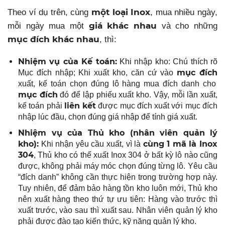
một loại Inox
Theo ví dụ trên, cùng
, mua nhiều ngày,
giá khác nhau
mỗi ngày mua một
và cho những
mục đích khác nhau
, thì:
Nhiệm vụ của Kế toán:
Khi nhập kho: Chú thích rõ
mục đích
Mục đích nhập; Khi xuất kho, căn cứ vào
xuất, kế toán chọn đúng lô hàng mua đích danh cho
mục đích
đó để lập phiếu xuất kho. Vậy, mỗi lần xuất,
liên kết
kế toán phải
được mục đích xuất với mục đích
nhập lúc đầu, chọn đúng giá nhập để tính giá xuất.
Nhiệm vụ của Thủ kho (nhân viên quản lý
kho):
cùng 1 mã là Inox
Khi nhận yêu cầu xuất, vì là
304
, Thủ kho có thể xuất Inox 304 ở bất kỳ lô nào cũng
được, không phải máy móc chọn đúng từng lô. Yêu cầu
“đích danh” không cần thực hiện trong trường hợp này.
Tuy nhiên, để đảm bảo hàng tồn kho luôn mới, Thủ kho
nên xuất hàng theo thứ tự ưu tiên: Hàng vào trước thì
xuất trước, vào sau thì xuất sau. Nhân viên quản lý kho
phải được đào tạo kiến thức, kỹ năng quản lý kho.