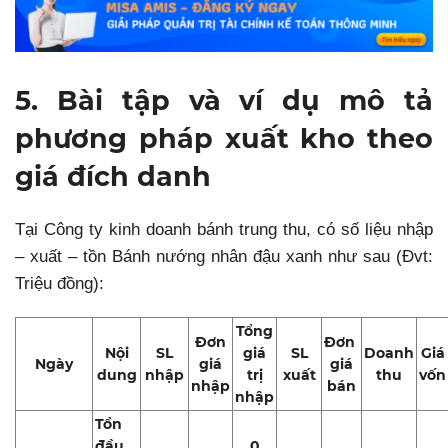
5. Bài tập và ví dụ mô tả
phương pháp xuất kho theo
giá đích danh
Tại Công ty kinh doanh bánh trung thu, có số liệu nhập
– xuất – tồn Bánh nướng nhân đậu xanh như sau (Đvt:
Triệu đồng):
Tổng
Đơn
Đơn
Nội
SL
giá
SL
Doanh
Giá
Ngày
giá
giá
dung
nhập
trị
xuất
thu
vốn
nhập
bán
nhập
Tồn
đầu
0