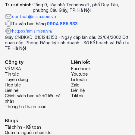
Trụ sở chính:
Tầng 9, tòa nhà Technosoft, phố Duy Tân,
phường Cầu Giấy, TP. Hà Nội
contact@misa.com.vn
Tư vấn bán hàng:
0904 885 833
https://amis.misa.vn/
Giấy CNĐKKD: 0101243150 - Ngày cấp lần đầu 22/04/2002 Cơ
quan cấp: Phòng Đăng ký kinh doanh - Sở Kế hoạch và Đầu tư
TP. Hà Nội
Công ty
Liên kết
Về MISA
Facebook
Tin tức
Youtube
Tuyển dụng
LinkedIn
Hợp tác
Zalo
Liên hệ
Liên hệ
Chính sách bảo vệ dữ liệu cá
Tiktok
nhân
Thông tin thanh toán
Blogs
Tài chính - Kế toán
Quản trị nguồn nhân lực