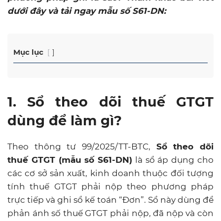
dưới đây và tải ngay mẫu số S61-DN:
Mục lục
1. Sổ theo dõi thuế GTGT
dùng để làm gì?
Theo thông tư 99/2025/TT-BTC,
Sổ theo dõi
thuế GTGT (mẫu số S61-DN)
là sổ áp dụng cho
các cơ sở sản xuất, kinh doanh thuộc đối tượng
tính thuế GTGT phải nộp theo phương pháp
trực tiếp và ghi sổ kế toán “Đơn”. Sổ này dùng để
phản ánh số thuế GTGT phải nộp, đã nộp và còn