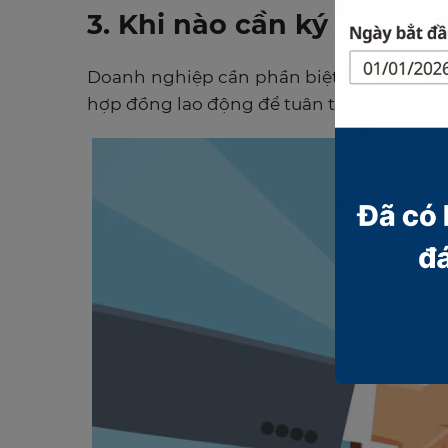
3. Khi nào cần ký hợp đ
Doanh nghiệp cần phần biệt rõ khi nào 
hợp đồng lao động để tuân thủ pháp luật, 