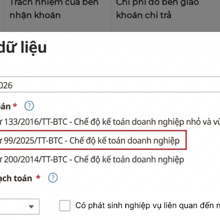
Trách nhiệm của bên
Chi phí do bên giao
nhận khoán
khoán chi trả
Hoàn thành toàn bộ
Toàn bộ chi phí
công việc theo đúng
thực hiện (nhân
yêu cầu, tiêu chuẩn và
công, vật tư, thiết
thời hạn đã thỏa
bị, lợi nhuận
thuận.
khoán).
Tiền công, chi phí
Tự chuẩn bị công cụ,
khấu hao công cụ
vật tư cần thiết và
và các kho
ản chi
hoàn thành phần việc
khác theo thỏa
được giao.
thuận.