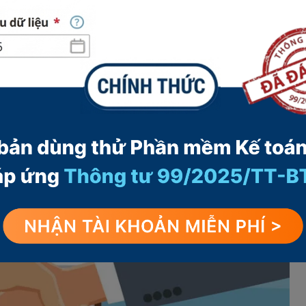
ồng giao khoán?
cần dùng hợp đồng giao khoán và khi nào nên ký
tránh rủi ro, bảo hiểm và nghĩa vụ lao động.