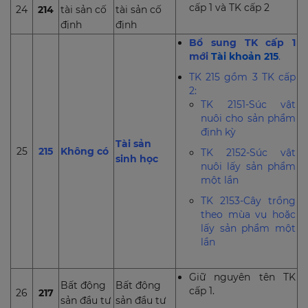
cấp 1 và TK cấp 2
24
214
tài sản cố
tài sản cố
định
định
Bổ sung TK cấp 1
mới
Tài khoản 215
.
TK 215 gồm 3 TK cấp
2:
TK 2151-Súc vật
nuôi cho sản phẩm
định kỳ
Tài sản
25
215
Không có
TK 2152-Súc vật
sinh học
nuôi lấy sản phẩm
một lần
TK 2153-Cây trồng
theo mùa vụ hoặc
lấy sản phẩm một
lần
Giữ nguyên tên TK
Bất động
Bất động
cấp 1.
26
217
sản đầu tư
sản đầu tư