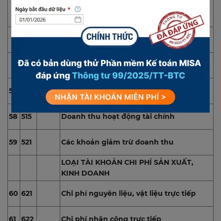
Lợi nhuận sau thuế chưa phân phối lũy kế
4211
đến cuối năm trước
Lợi nhuận sau thuế chưa phân phối năm
4212
nay
LOẠI TÀI KHOẢN DOANH THU
Doanh thu bán hàng và cung cấp dịch
57
511
vụ
58
515
Doanh thu hoạt động tài chính
59
521
Các khoản giảm trừ doanh thu
LOẠI TÀI KHOẢN CHI PHÍ SẢN XUẤT,
KINH DOANH
60
621
Chi phí nguyên liệu, vật liệu trực tiếp
61
622
Chi phí nhân công trực tiếp