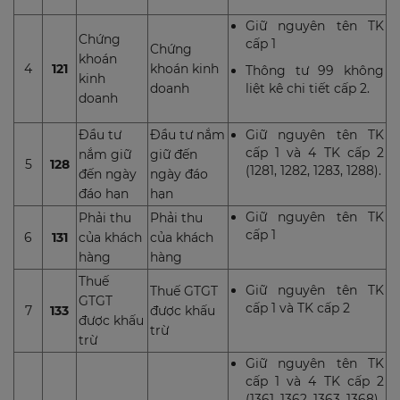
Giữ nguyên tên TK
Chứng
cấp 1
Chứng
khoán
4
121
khoán kinh
Thông tư 99 không
kinh
doanh
liệt kê chi tiết cấp 2.
doanh
Đầu tư
Đầu tư nắm
Giữ nguyên tên TK
cấp 1 và 4 TK cấp 2
nắm giữ
giữ đến
5
128
(1281, 1282, 1283, 1288).
đến ngày
ngày đáo
đáo hạn
hạn
Giữ nguyên tên TK
Phải thu
Phải thu
cấp 1
6
131
của khách
của khách
hàng
hàng
Thuế
Giữ nguyên tên TK
Thuế GTGT
GTGT
cấp 1 và TK cấp 2
7
133
được khấu
được khấu
trừ
trừ
Giữ nguyên tên TK
cấp 1 và 4 TK cấp 2
(1361, 1362, 1363, 1368).