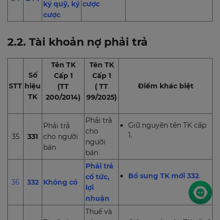
ký quỹ, ký
cược
cược
2.2. Tài khoản nợ phải trả
Tên TK
Tên TK
Số
Cấp 1
Cấp 1
STT
hiệu
Điểm khác biệt
(TT
( TT
TK
200/2014)
99/2025)
Phải trả
Giữ nguyên tên TK cấp
Phải trả
cho
1.
35
331
cho người
người
bán
bán
Phải trả
Bổ sung TK mới 332
.
cổ tức,
36
332
Không có
lợi
nhuận
Thuế và