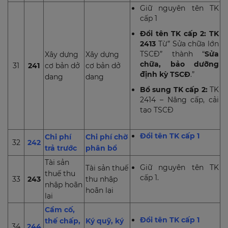
Giữ nguyên tên TK
cấp 1
Đổi tên TK cấp 2: TK
2413
Từ”
Sửa chữa lớn
TSCĐ”
thành “
Sửa
Xây dựng
Xây dựng
chữa, bảo dưỡng
31
241
cơ bản dở
cơ bản dở
định kỳ TSCĐ
.”
dang
dang
Bổ sung TK cấp 2:
TK
2414 – Nâng cấp, cải
tạo TSCĐ
Đổi tên TK cấp 1
Chi phí
Chi phí chờ
32
242
trả trước
phân bổ
Tài sản
Giữ nguyên tên TK
Tài sản thuế
thuế thu
cấp 1.
33
243
thu nhập
nhập hoãn
hoãn lại
lại
Cầm cố,
Đổi tên TK cấp 1
thế chấp,
Ký quỹ, ký
34
244