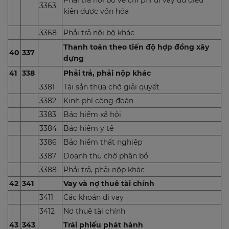
3363
kiện được vốn hóa
3368
Phải trả nội bộ khác
Thanh toán theo tiến độ hợp đồng xây
40
337
dựng
41
338
Phải trả, phải nộp khác
3381
Tài sản thừa chờ giải quyết
3382
Kinh phí công đoàn
3383
Bảo hiểm xã hội
3384
Bảo hiểm y tế
3386
Bảo hiểm thất nghiệp
3387
Doanh thu chờ phân bổ
3388
Phải trả, phải nộp khác
42
341
Vay và nợ thuê tài chính
3411
Các khoản đi vay
3412
Nợ thuê tài chính
43
343
Trái phiếu phát hành