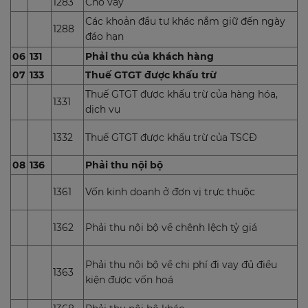
1283
Cho vay
Các khoản đầu tư khác nắm giữ đến ngày
1288
đáo hạn
06
131
Phải thu của khách hàng
07
133
Thuế GTGT được khấu trừ
Thuế GTGT được khấu trừ của hàng hóa,
1331
dịch vụ
1332
Thuế GTGT được khấu trừ của TSCĐ
08
136
Phải thu nội bộ
1361
Vốn kinh doanh ở đơn vị trực thuộc
1362
Phải thu nội bộ về chênh lệch tỷ giá
Phải thu nội bộ về chi phí đi vay đủ điều
1363
kiện được vốn hoá