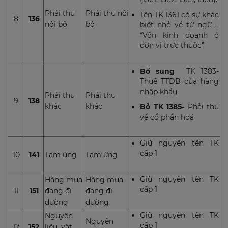
Phải thu
Phải thu nội
Tên TK 1361 có sự khác
8
136
nội bộ
bộ
biệt nhỏ về từ ngữ –
“Vốn kinh doanh ở
đơn vị trực thuộc”
Bổ sung
TK 1383-
Thuế TTĐB của hàng
nhập khẩu
Phải thu
Phải thu
9
138
khác
khác
Bỏ TK 1385-
Phải thu
về cổ phần hoá
Giữ nguyên tên TK
cấp 1
10
141
Tạm ứng
Tạm ứng
Giữ nguyên tên TK
Hàng mua
Hàng mua
cấp 1
11
151
đang đi
đang đi
đường
đường
Giữ nguyên tên TK
Nguyên
Nguyên
cấp 1
12
152
liệu, vật