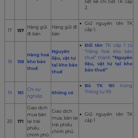
liệt kê chi tiết TK cấp
2.
Giữ nguyên tên TK
Hàng gửi
Hàng gửi đi
cấp 1.
17
157
đi bán
bán
Đổi tên
TK cấp 1 từ
Nguyên
“Hàng hoá kho bảo
Hàng hoá
thuế” thành
“Nguyên
liệu, vật tư
18
158
kho bảo
liệu, vật tư tại kho
tại kho bảo
thuế
bảo thuế”
thuế
Bỏ TK 161
trong
Chi sự
Thông tư 99.
19
161
Không có
nghiệp
Giao dịch
Giao dịch
Giữ nguyên tên TK
mua bán
mua, bán lại
cấp 1
20
171
lại trái
trái phiếu
phiếu
chính phủ
chính phủ