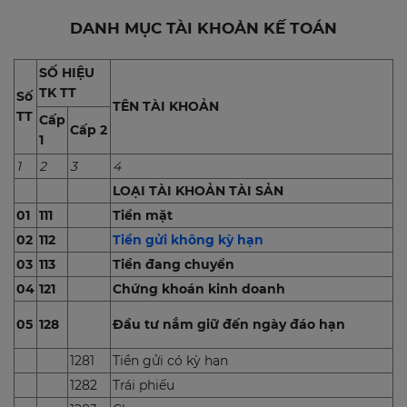
DANH MỤC TÀI KHOẢN KẾ TOÁN
SỐ HIỆU
TK TT
Số
TÊN TÀI KHOẢN
TT
Cấp
Cấp 2
1
1
2
3
4
LOẠI TÀI KHOẢN TÀI SẢN
01
111
Tiền mặt
02
112
Tiền gửi không kỳ hạn
03
113
Tiền đang chuyển
04
121
Chứng khoán kinh doanh
05
128
Đầu tư nắm giữ đến ngày đáo hạn
1281
Tiền gửi có kỳ hạn
1282
Trái phiếu