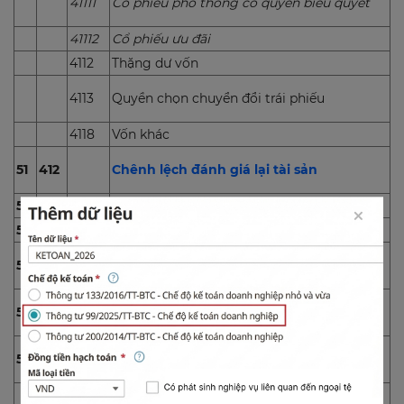
41111
Cổ phiếu phổ thông có quyền biểu quyết
41112
Cổ phiếu ưu đãi
4112
Thặng dư vốn
4113
Quyền chọn chuyển đổi trái phiếu
4118
Vốn khác
51
412
Chênh lệch đánh giá lại tài sản
52
413
Chênh lệch tỷ giá hối đoái
53
414
Quỹ đầu tư phát triển
54
418
Các quỹ khác thuộc vốn chủ sở hữu
55
419
Cổ phiếu mua lại của chính mình
56
421
Lợi nhuận sau thuế chưa phân phối