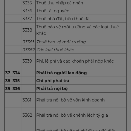
3335
Thuế thu nhập cá nhân
3336
Thuế tài nguyên
3337
Thuế nhà đất, tiền thuê đất
Thuế bảo vệ môi trường và các loại thuế
3338
khác
33381
Thuế bảo vệ môi trường
33382
Các loại thuế khác
3339
Phí, lệ phí và các khoản phải nộp khác
37
334
Phải trả người lao động
38
335
Chi phí phải trả
39
336
Phải trả nội bộ
3361
Phải trả nội bộ về vốn kinh doanh
3362
Phải trả nội bộ về chênh lệch tỷ giá
Phải trả nội bộ về chi phí đi vay đủ điều