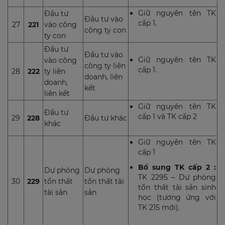
Giữ nguyên tên TK
Đầu tư
Đầu tư vào
cấp 1.
27
221
vào công
công ty con
ty con
Đầu tư
Đầu tư vào
Giữ nguyên tên TK
vào công
công ty liên
cấp 1.
28
222
ty liên
doanh, liên
doanh,
kết
liên kết
Giữ nguyên tên TK
Đầu tư
cấp 1 và TK cấp 2
29
228
Đầu tư khác
khác
Giữ nguyên tên TK
cấp 1
Bổ sung TK cấp 2 :
Dự phòng
Dự phòng
TK 2295 – Dự phòng
30
229
tổn thất
tổn thất tài
tổn thất tài sản sinh
tài sản
sản
học
(tương ứng với
TK 215 mới).