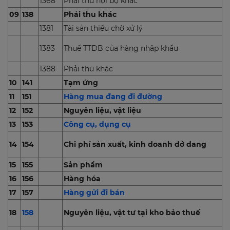
1368
Phải thu nội bộ khác
09
138
Phải thu khác
1381
Tài sản thiếu chờ xử lý
1383
Thuế TTĐB của hàng nhập khẩu
1388
Phải thu khác
10
141
Tạm ứng
11
151
Hàng mua đang đi đường
12
152
Nguyên liệu, vật liệu
13
153
Công cụ, dụng cụ
14
154
Chi phí sản xuất, kinh doanh dở dang
15
155
Sản phẩm
16
156
Hàng hóa
17
157
Hàng gửi đi bán
18
158
Nguyên liệu, vật tư tại kho bảo thuế