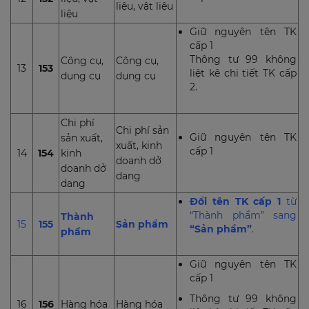
liệu, vật liệu
liệu
Giữ nguyên tên TK
cấp 1
Thông tư 99 không
Công cụ,
Công cụ,
13
153
liệt kê chi tiết TK cấp
dụng cụ
dụng cụ
2.
Chi phí
Chi phí sản
Giữ nguyên tên TK
sản xuất,
xuất, kinh
cấp 1
14
154
kinh
doanh dở
doanh dở
dang
dang
Đổi tên TK cấp 1
từ
“Thành phẩm” sang
Thành
15
155
Sản phẩm
“Sản phẩm”
.
phẩm
Giữ nguyên tên TK
cấp 1
Thông tư 99 không
16
156
Hàng hóa
Hàng hóa