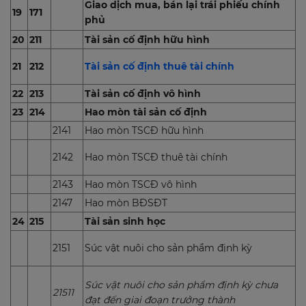
Giao dịch mua, bán lại trái phiếu chính
19
171
phủ
20
211
Tài sản cố định hữu hình
21
212
Tài sản cố định thuê tài chính
22
213
Tài sản cố định vô hình
23
214
Hao mòn tài sản cố định
2141
Hao mòn TSCĐ hữu hình
2142
Hao mòn TSCĐ thuê tài chính
2143
Hao mòn TSCĐ vô hình
2147
Hao mòn BĐSĐT
24
215
Tài sản sinh học
2151
Súc vật nuôi cho sản phẩm định kỳ
Súc vật nuôi cho sản phẩm định kỳ chưa
21511
đạt đến giai đoạn trưởng thành