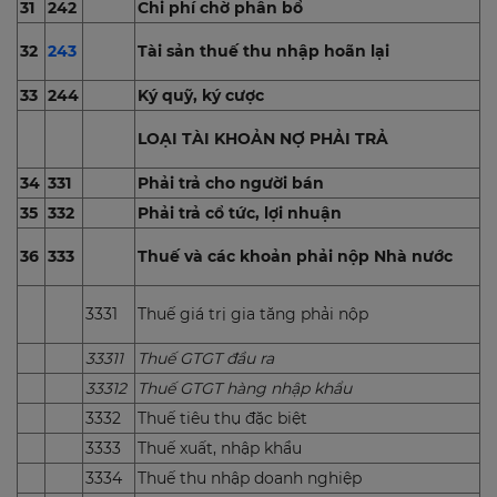
31
242
Chi phí chờ phân bổ
32
243
Tài sản thuế thu nhập hoãn lại
33
244
Ký quỹ, ký cược
LOẠI TÀI KHOẢN NỢ PHẢI TRẢ
34
331
Phải trả cho người bán
35
332
Phải trả cổ tức, lợi nhuận
36
333
Thuế và các khoản phải nộp Nhà nước
3331
Thuế giá trị gia tăng phải nộp
33311
Thuế GTGT đầu ra
33312
Thuế GTGT hàng nhập khẩu
3332
Thuế tiêu thụ đặc biệt
3333
Thuế xuất, nhập khẩu
3334
Thuế thu nhập doanh nghiệp