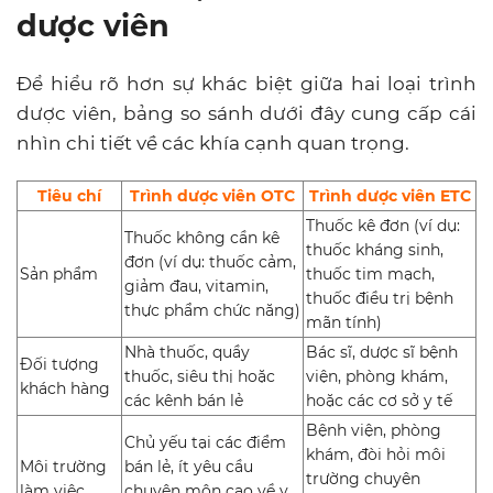
dược viên
Để hiểu rõ hơn sự khác biệt giữa hai loại trình
dược viên, bảng so sánh dưới đây cung cấp cái
nhìn chi tiết về các khía cạnh quan trọng.
Tiêu chí
Trình dược viên OTC
Trình dược viên ETC
Thuốc kê đơn (ví dụ:
Thuốc không cần kê
thuốc kháng sinh,
đơn (ví dụ: thuốc cảm,
Sản phẩm
thuốc tim mạch,
giảm đau, vitamin,
thuốc điều trị bệnh
thực phẩm chức năng)
mãn tính)
Nhà thuốc, quầy
Bác sĩ, dược sĩ bệnh
Đối tượng
thuốc, siêu thị hoặc
viện, phòng khám,
khách hàng
các kênh bán lẻ
hoặc các cơ sở y tế
Bệnh viện, phòng
Chủ yếu tại các điểm
khám, đòi hỏi môi
Môi trường
bán lẻ, ít yêu cầu
trường chuyên
làm việc
chuyên môn cao về y