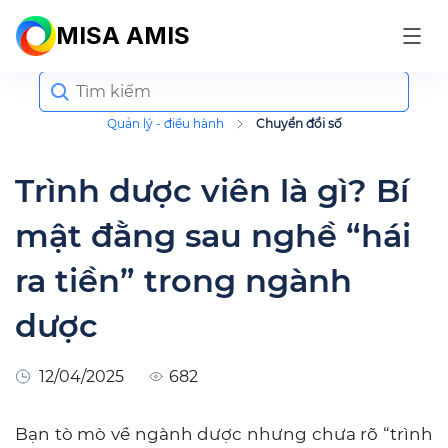
MISA AMIS
Search
for:
Quản lý - điều hành
Chuyển đổi số
Trình dược viên là gì? Bí
mật đằng sau nghề “hái
ra tiền” trong ngành
dược
12/04/2025
682
Bạn tò mò về ngành dược nhưng chưa rõ “trình