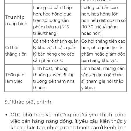
Lương cơ bản thấp
Lương cơ bản cao
hơn, hoa hồng dựa
hơn, hoa hồng lớn
Thu nhập
trên số lượng sản
hơn nếu đạt doanh số
trung bình
phẩm bán ra (5-15
(10-30 triệu/tháng
triệu/tháng)
hoặc hơn)
Có thể trở thành quản
Cơ hội thăng tiến cao
Cơ hội
lý khu vực hoặc quản
hơn, như quản lý sản
thăng tiến
lý bán hàng cho các
phẩm hoặc giám đốc
sản phẩm OTC
bán hàng khu vực
Linh hoạt, nhưng
Linh hoạt, nhưng cần
Thời gian
thường xuyên đi thị
sắp xếp lịch gặp bác
làm việc
trường để thăm nhà
sĩ, tham gia hội thảo
thuốc
y khoa
Sự khác biệt chính:
OTC phù hợp với những người yêu thích công
việc bán hàng năng động, ít yêu cầu kiến thức y
khoa phức tạp, nhưng cạnh tranh cao ở kênh bán