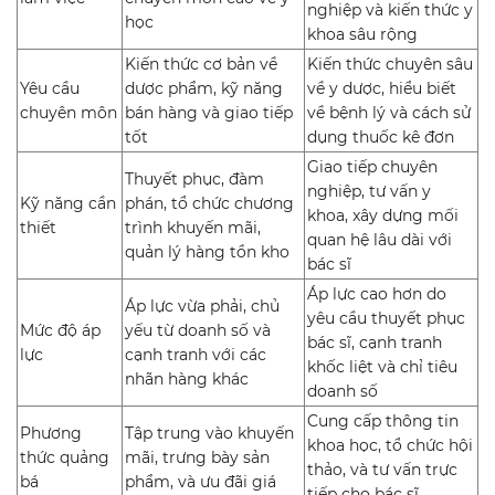
nghiệp và kiến thức y
học
khoa sâu rộng
Kiến thức cơ bản về
Kiến thức chuyên sâu
Yêu cầu
dược phẩm, kỹ năng
về y dược, hiểu biết
chuyên môn
bán hàng và giao tiếp
về bệnh lý và cách sử
tốt
dụng thuốc kê đơn
Giao tiếp chuyên
Thuyết phục, đàm
nghiệp, tư vấn y
Kỹ năng cần
phán, tổ chức chương
khoa, xây dựng mối
thiết
trình khuyến mãi,
quan hệ lâu dài với
quản lý hàng tồn kho
bác sĩ
Áp lực cao hơn do
Áp lực vừa phải, chủ
yêu cầu thuyết phục
Mức độ áp
yếu từ doanh số và
bác sĩ, cạnh tranh
lực
cạnh tranh với các
khốc liệt và chỉ tiêu
nhãn hàng khác
doanh số
Cung cấp thông tin
Phương
Tập trung vào khuyến
khoa học, tổ chức hội
thức quảng
mãi, trưng bày sản
thảo, và tư vấn trực
bá
phẩm, và ưu đãi giá
tiếp cho bác sĩ