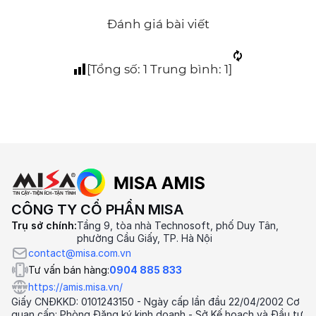
Đánh giá bài viết
[Tổng số:
1
Trung bình:
1
]
CÔNG TY CỔ PHẦN MISA
Trụ sở chính:
Tầng 9, tòa nhà Technosoft, phố Duy Tân,
phường Cầu Giấy, TP. Hà Nội
contact@misa.com.vn
Tư vấn bán hàng:
0904 885 833
https://amis.misa.vn/
Giấy CNĐKKD: 0101243150 - Ngày cấp lần đầu 22/04/2002 Cơ
quan cấp: Phòng Đăng ký kinh doanh - Sở Kế hoạch và Đầu tư