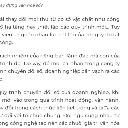
xây dựng văn hóa số?
ải thay đổi mọi thứ từ cơ sở vật chất như công
 hạ tầng hay thiết lập các quy trình mới…
Tuy
viên – nguồn nhân lực cốt lõi của công ty thì rất
 công.
 trách nhiệm của riêng ban lãnh đạo mà còn của
rình đó. Do vậy, để mọi cá nhân trong công ty
ình chuyển đổi số, doanh nghiệp cần vạch ra các
p.
uy trình chuyển đổi số của doanh nghiệp, khi
ới vào trong quá trình hoạt động, vận hành.
y đổi trong cách thức liên kết trong và giữa các
sự đối với tổ chức chung. Đội ngũ cùng nhau tư
ờng công nghệ tạo nên các chuỗi giá trị văn hóa